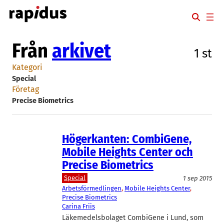
Hoppa
till
innehåll
Från
arkivet
1 st
Kategori
Special
Företag
Precise Biometrics
Högerkanten: CombiGene,
Mobile Heights Center och
Precise Biometrics
Special
1 sep 2015
Arbetsförmedlingen
, 
Mobile Heights Center
, 
Precise Biometrics
Carina Friis
Läkemedelsbolaget CombiGene i Lund, som