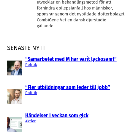
utvecklar en behandlingsmetod för att
förhindra epilepsianfall hos människor,
sponsrar genom det nybildade dotterbolaget
CombiGene Vet en dansk djurstudie
gällande…
SENASTE NYTT
“Samarbetet med M har varit lyckosamt”
Politik
“Fler utbildningar som leder till jobb”
Politik
Händelser i veckan som gick
Aktier