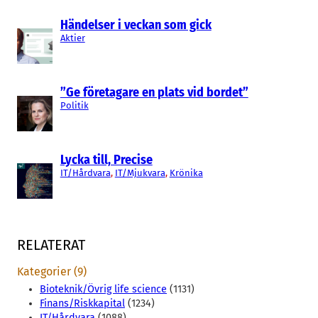
Händelser i veckan som gick
Aktier
”Ge företagare en plats vid bordet”
Politik
Lycka till, Precise
IT/Hårdvara
, 
IT/Mjukvara
, 
Krönika
RELATERAT
Kategorier (9)
Bioteknik/Övrig life science
(1131)
Finans/Riskkapital
(1234)
IT/Hårdvara
(1088)