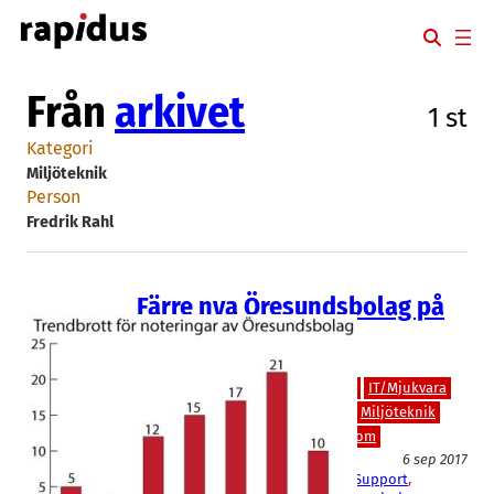
Hoppa
till
innehåll
Från
arkivet
1 st
Kategori
Miljöteknik
Person
Fredrik Rahl
Färre nya Öresundsbolag på
börsen i år…
Bioteknik/Övrig life science
Finans/Riskkapital
IT/Hårdvara
IT/Mjukvara
Läkemedel
Medicinteknik/Lab
Miljöteknik
Teknik/Verkstadsindustri
Telekom
6 sep 2017
Acconeer
, 
BibbInstruments
, 
BoneSupport
, 