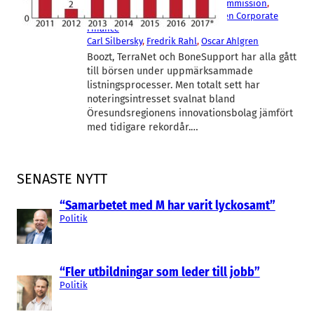
Boozt
, 
Mionix
, 
Sedermera Fondkommission
, 
SenzaGen
, 
TerraNet
, 
Västra Hamnen Corporate
Finance
Carl Silbersky
, 
Fredrik Rahl
, 
Oscar Ahlgren
Boozt, TerraNet och BoneSupport har alla gått
till börsen under uppmärksammade
listningsprocesser. Men totalt sett har
noteringsintresset svalnat bland
Öresundsregionens innovationsbolag jämfört
med tidigare rekordår.…
SENASTE NYTT
“Samarbetet med M har varit lyckosamt”
Politik
“Fler utbildningar som leder till jobb”
Politik