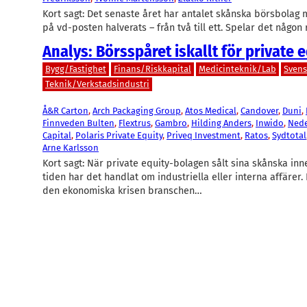
Kort sagt: Det senaste året har antalet skånska börsbolag
på vd-posten halverats – från två till ett. Spelar det någon
Analys: Börsspåret iskallt för private e
Bygg/Fastighet
Finans/Riskkapital
Medicinteknik/Lab
Sven
Teknik/Verkstadsindustri
Å&R Carton
, 
Arch Packaging Group
, 
Atos Medical
, 
Candover
, 
Duni
, 
Finnveden Bulten
, 
Flextrus
, 
Gambro
, 
Hilding Anders
, 
Inwido
, 
Ned
Capital
, 
Polaris Private Equity
, 
Priveq Investment
, 
Ratos
, 
Sydtotal
Arne Karlsson
Kort sagt: När private equity-bolagen sålt sina skånska in
tiden har det handlat om industriella eller interna affärer
den ekonomiska krisen branschen…