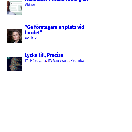
Aktier
”Ge företagare en plats vid
bordet”
Politik
Lycka till, Precise
IT/Hårdvara
, 
IT/Mjukvara
, 
Krönika