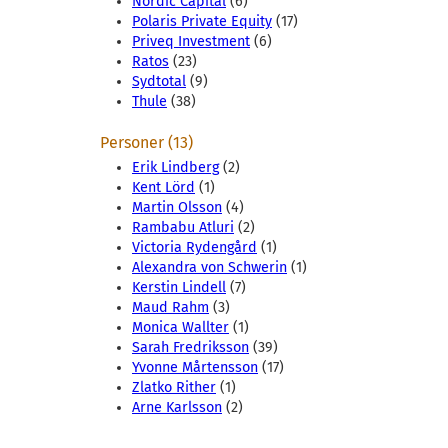
Nordic Capital
(6)
Polaris Private Equity
(17)
Priveq Investment
(6)
Ratos
(23)
Sydtotal
(9)
Thule
(38)
Personer (13)
Erik Lindberg
(2)
Kent Lörd
(1)
Martin Olsson
(4)
Rambabu Atluri
(2)
Victoria Rydengård
(1)
Alexandra von Schwerin
(1)
Kerstin Lindell
(7)
Maud Rahm
(3)
Monica Wallter
(1)
Sarah Fredriksson
(39)
Yvonne Mårtensson
(17)
Zlatko Rither
(1)
Arne Karlsson
(2)