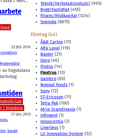
ch växa i. Men…
Teknik/Verkstadsindustri
(995)
marbete
Bygg/Fastighet
(455)
Finans/Riskkapital
(1234)
Svenska
(8675)
 Food
Företag (44)
Å&R Carton
(17)
23 feb 2016
Alfa Laval
(119)
nnovation
Baxter
(21)
Doro
(46)
a Rydengård
Findus
(14)
r av högskolans
Flextrus
(13)
atorbolag
Gambro
(65)
Nomad Foods
(1)
Sony
(72)
ramtiden
ST-Ericsson
(71)
nteknik/Lab
Tetra Pak
(100)
et / Högskola
Atria Scandinavia
(1)
17 dec 2015
Infingent
(1)
ovis
, 
Innoscentia
(7)
Linerless
(1)
ter
, 
Sarah
LU Innovation System
(32)