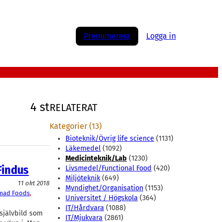
Prenumerera
Logga in
4 st
RELATERAT
Kategorier (13)
Bioteknik/Övrig life science
(1131)
Läkemedel
(1092)
Medicinteknik/Lab
(1230)
Findus
Livsmedel/Functional Food
(420)
Miljöteknik
(649)
11 okt 2018
Myndighet/Organisation
(1153)
mad Foods
, 
Universitet / Högskola
(364)
IT/Hårdvara
(1088)
 självbild som
IT/Mjukvara
(2861)