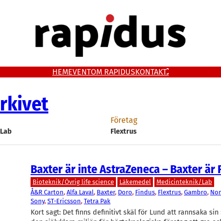
HEM
EVENT
OM RAPIDUS
KONTAKT
rkivet
Företag
/Lab
Flextrus
Baxter är inte AstraZeneca – Baxter är 
Bioteknik/Övrig life science
Läkemedel
Medicinteknik/Lab
Å&R Carton
, 
Alfa Laval
, 
Baxter
, 
Doro
, 
Findus
, 
Flextrus
, 
Gambro
, 
No
Sony
, 
ST-Ericsson
, 
Tetra Pak
Kort sagt: Det finns definitivt skäl för Lund att rannsaka sin