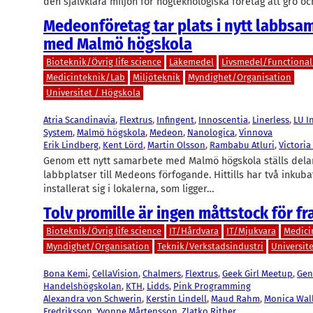
den självklara miljön för högteknologiska företag att gro o
Medeonföretag tar plats i nytt labbsa
med Malmö högskola
Bioteknik/Övrig life science
Läkemedel
Livsmedel/Functional
Medicinteknik/Lab
Miljöteknik
Myndighet/Organisation
Universitet / Högskola
Atria Scandinavia
, 
Flextrus
, 
Infingent
, 
Innoscentia
, 
Linerless
, 
LU I
System
, 
Malmö högskola
, 
Medeon
, 
Nanologica
, 
Vinnova
Erik Lindberg
, 
Kent Lörd
, 
Martin Olsson
, 
Rambabu Atluri
, 
Victori
Genom ett nytt samarbete med Malmö högskola ställs dela
labbplatser till Medeons förfogande. Hittills har två inkub
installerat sig i lokalerna, som ligger…
Tolv promille är ingen måttstock för f
Bioteknik/Övrig life science
IT/Hårdvara
IT/Mjukvara
Medici
Myndighet/Organisation
Teknik/Verkstadsindustri
Universit
Bona Kemi
, 
CellaVision
, 
Chalmers
, 
Flextrus
, 
Geek Girl Meetup
, 
Gen
Handelshögskolan
, 
KTH
, 
Lidds
, 
Pink Programming
Alexandra von Schwerin
, 
Kerstin Lindell
, 
Maud Rahm
, 
Monica Wall
Fredriksson
, 
Yvonne Mårtensson
, 
Zlatko Rither