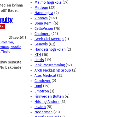
Malmö högskola
(77)
 med en kvinna
Medeon
(52)
 roll? Både…
Nanologica
(2)
quity
Vinnova
(192)
Bona Kemi
(6)
ska
CellaVision
(76)
Chalmers
(24)
29 sep 2011
Geek Girl Meetup
(1)
Emotron
, 
Genovis
(62)
erman
, 
Nordic
Handelshögskolan
(2)
, 
Thule
KTH
(16)
Lidds
(19)
nehav senaste
Pink Programming
(12)
. Nu bakbinder
Arch Packaging Group
(2)
Atos Medical
(25)
Candover
(2)
Duni
(29)
Emotron
(3)
Finnveden Bulten
(4)
Hilding Anders
(37)
Inwido
(51)
Nederman
(23)