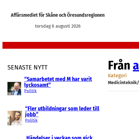
Hoppa
till
Affärsmediet för Skåne och Öresundsregionen
innehåll
torsdag 6 augusti 2026
Från
a
SENASTE NYTT
Kategori
“Samarbetet med M har varit
Medicinteknik
lyckosamt”
Politik
“Fler utbildningar som leder till
jobb”
Politik
Händelser i veckan som gick