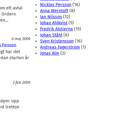
Nicklas Persson
(16)
m ett avtal
Anna Werntoft
(8)
. Ordern
Jan Nilsson
(12)
 Den…
Johan Ahlkvist
(5)
Fredrik Alstierna
(15)
Johan Ståhl
(6)
6 maj 2009
Sven Kristensson
(16)
s Persson
Andreas Fagerström
(1)
igt har det
Jonas Alm
(2)
edan starten år
2 feb 2009
köper upp
nt tretton