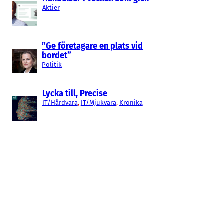
Aktier
”Ge företagare en plats vid
bordet”
Politik
Lycka till, Precise
IT/Hårdvara
, 
IT/Mjukvara
, 
Krönika