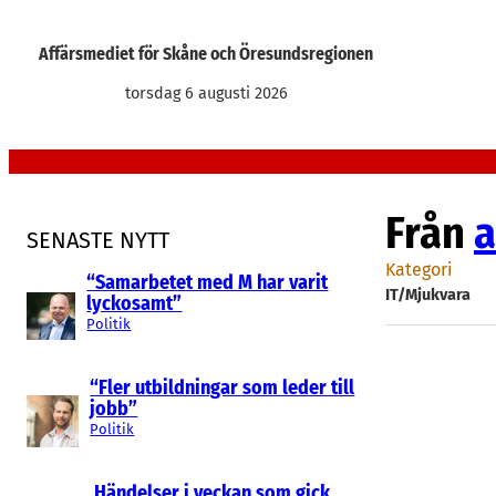
Hoppa
till
Affärsmediet för Skåne och Öresundsregionen
innehåll
torsdag 6 augusti 2026
Från
a
SENASTE NYTT
Kategori
“Samarbetet med M har varit
IT/Mjukvara
lyckosamt”
Politik
“Fler utbildningar som leder till
jobb”
Politik
Händelser i veckan som gick