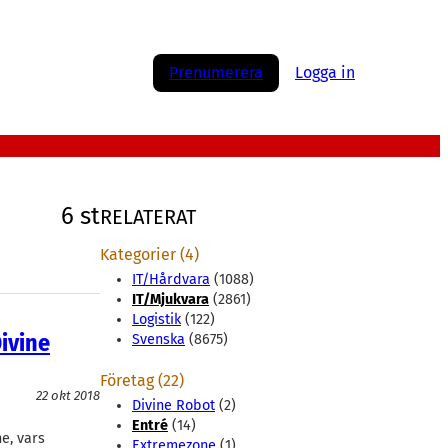
Prenumerera
Logga in
6 st
RELATERAT
Kategorier (4)
IT/Hårdvara
(1088)
IT/Mjukvara
(2861)
Logistik
(122)
ivine
Svenska
(8675)
Företag (22)
22 okt 2018
Divine Robot
(2)
Entré
(14)
e, vars
Extremezone
(1)