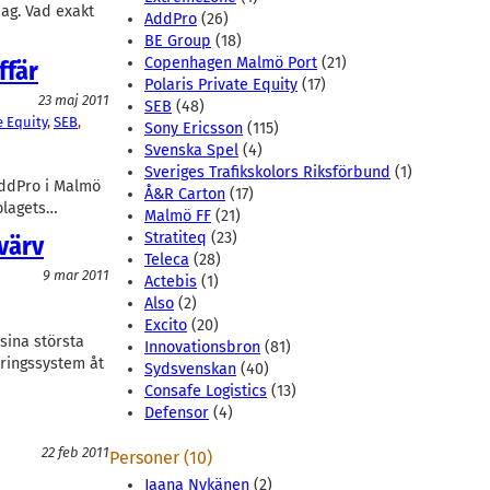
ag. Vad exakt
AddPro
(26)
BE Group
(18)
Copenhagen Malmö Port
(21)
ffär
Polaris Private Equity
(17)
23 maj 2011
SEB
(48)
e Equity
, 
SEB
, 
Sony Ericsson
(115)
Svenska Spel
(4)
Sveriges Trafikskolors Riksförbund
(1)
ddPro i Malmö
Å&R Carton
(17)
bolagets…
Malmö FF
(21)
Stratiteq
(23)
rvärv
Teleca
(28)
9 mar 2011
Actebis
(1)
Also
(2)
Excito
(20)
sina största
Innovationsbron
(81)
neringssystem åt
Sydsvenskan
(40)
Consafe Logistics
(13)
Defensor
(4)
22 feb 2011
Personer (10)
Jaana Nykänen
(2)