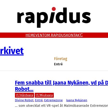
HEM
EVENT
OM RAPIDUS
KONTAKT
rkivet
Företag
Entré
Fem snabba till Jaana Nykänen, vd på D
Robot…
IT/Hårdvara
IT/Mjukvara
Divine Robot
, 
Entré
, 
Extremezone
Jaana Nykänen
… som utvecklat ett VR-spel åt Malmöbaserade Extremezon