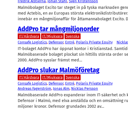
Fredrik Alstierna
, 
Johan Ståhl
, 
Sven Kristensson
Malmöbolaget Excito tar steget in på tyska marknaden geno
med Actebis, en av Europas största elektronikdistributörer
innebär en mångmiljonaffär för åttamannabolaget Excito.
AddPro tar mångmiljonorder
IT/Hårdvara
IT/Mjukvara
Svenska
Consafe Logistics
, 
Defensor
, 
Entré
, 
Polaris Private Equity
Nickla
IT-bolaget AddPro har öppnat kontor i Kristianstad. Samtid
Malmöbaserade bolaget plockat sin hittills största order s
2000. AddPro sysslar främst med…
AddPro slukar Malmöföretag
IT/Hårdvara
IT/Mjukvara
Svenska
Consafe Logistics
, 
Defensor
, 
Entré
, 
Polaris Private Equity
Andreas Fagerström
, 
Jonas Alm
, 
Nicklas Persson
Malmöbaserade AddPro expanderar inom IT-säkerhet och 
Defensor i Malmö, med elva anställda och en omsättning ru
miljoner kronor. Defensor grundades 2002 av…