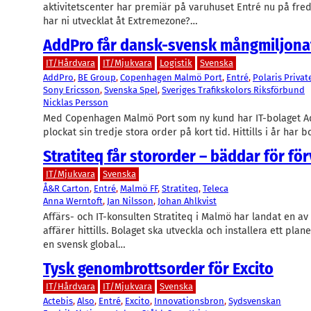
aktivitetscenter har premiär på varuhuset Entré nu på fred
har ni utvecklat åt Extremezone?…
AddPro får dansk-svensk mångmiljona
IT/Hårdvara
IT/Mjukvara
Logistik
Svenska
AddPro
, 
BE Group
, 
Copenhagen Malmö Port
, 
Entré
, 
Polaris Privat
Sony Ericsson
, 
Svenska Spel
, 
Sveriges Trafikskolors Riksförbund
Nicklas Persson
Med Copenhagen Malmö Port som ny kund har IT-bolaget A
plockat sin tredje stora order på kort tid. Hittills i år har 
Stratiteq får stororder – bäddar för fö
IT/Mjukvara
Svenska
Å&R Carton
, 
Entré
, 
Malmö FF
, 
Stratiteq
, 
Teleca
Anna Werntoft
, 
Jan Nilsson
, 
Johan Ahlkvist
Affärs- och IT-konsulten Stratiteq i Malmö har landat en av 
affärer hittills. Bolaget ska utveckla och installera ett pla
en svensk global…
Tysk genombrottsorder för Excito
IT/Hårdvara
IT/Mjukvara
Svenska
Actebis
, 
Also
, 
Entré
, 
Excito
, 
Innovationsbron
, 
Sydsvenskan