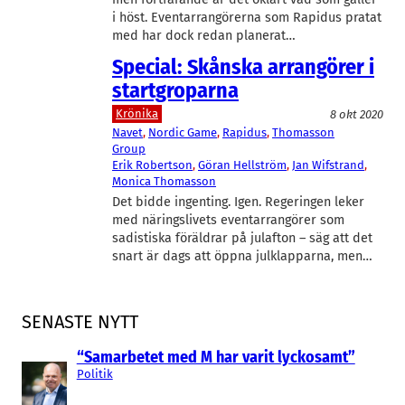
i höst. Eventarrangörerna som Rapidus pratat
med har dock redan planerat…
Special: Skånska arrangörer i
startgroparna
Krönika
8 okt 2020
Navet
, 
Nordic Game
, 
Rapidus
, 
Thomasson
Group
Erik Robertson
, 
Göran Hellström
, 
Jan Wifstrand
, 
Monica Thomasson
Det bidde ingenting. Igen. Regeringen leker
med näringslivets eventarrangörer som
sadistiska föräldrar på julafton – säg att det
snart är dags att öppna julklapparna, men…
SENASTE NYTT
“Samarbetet med M har varit lyckosamt”
Politik