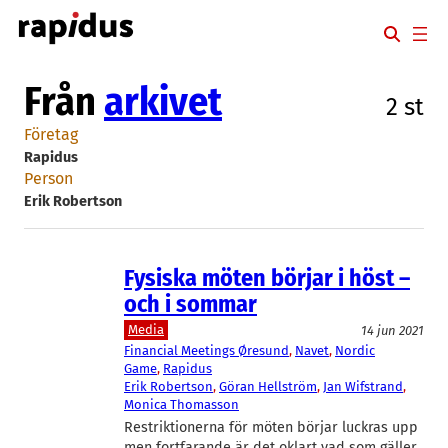
Hoppa
till
innehåll
Från
arkivet
2 st
Företag
Rapidus
Person
Erik Robertson
Fysiska möten börjar i höst –
och i sommar
Media
14 jun 2021
Financial Meetings Øresund
, 
Navet
, 
Nordic
Game
, 
Rapidus
Erik Robertson
, 
Göran Hellström
, 
Jan Wifstrand
, 
Monica Thomasson
Restriktionerna för möten börjar luckras upp
men fortfarande är det oklart vad som gäller