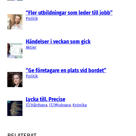
“Fler utbildningar som leder till jobb”
Politik
Händelser i veckan som gick
Aktier
”Ge företagare en plats vid bordet”
Politik
Lycka till, Precise
IT/Hårdvara
, 
IT/Mjukvara
, 
Krönika
RELATERAT