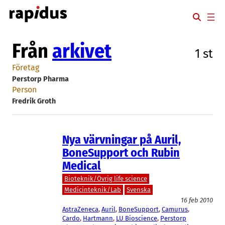
Hoppa
till
innehåll
Från
arkivet
1 st
Företag
Perstorp Pharma
Person
Fredrik Groth
Nya värvningar på Auril,
BoneSupport och Rubin
Medical
Bioteknik/Övrig life science
Medicinteknik/Lab
Svenska
16 feb 2010
AstraZeneca
, 
Auril
, 
BoneSupport
, 
Camurus
, 
Cardo
, 
Hartmann
, 
LU Bioscience
, 
Perstorp