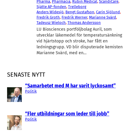
Pharma
, 
Pharmacia
, 
Rubin Medical
, 
ScandiCare
, 
Sjätte AP-fonden
, 
Trelleborg
Anders Widesjö
, 
Bengt Gustafson
, 
Carin Sjölund
, 
Fredrik Groth
, 
Fredrik Werner
, 
Marianne Svärd
, 
Tadeusz Wieloch
, 
Thomas Andersson
LU Biosciences portföljbolag Auril, som
utvecklar läkemedel för temperatursänkning
vid hjärtstopp och stroke, har fått en
ledningsgrupp. VD blir disputerade kemisten
Marianne Svärd, med en…
SENASTE NYTT
“Samarbetet med M har varit lyckosamt”
Politik
“Fler utbildningar som leder till jobb”
Politik