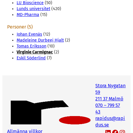
LU Bioscience
(50)
Lunds universitet
(420)
MD-Pharma
(15)
Personer (5)
Johan Evenäs
(12)
Madeleine Durbeej Hjalt
(2)
Tomas Eriksson
(10)
Virginie Carmignac
(2)
Eskil Söderlind
(7)
Stora Nygatan
59
211 37 Malmö
070 – 799 57
43
rapidus@rapi
dus.se
LinkedIn
Facebook
Instagram
Allmänna villkor