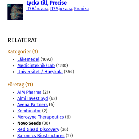
Lycka till, Precise
IT/Hårdvara
, 
IT/Mjukvara
, 
Krönika
RELATERAT
Kategorier (3)
Läkemedel
(1092)
Medicinteknik/Lab
(1230)
Universitet / Högskola
(364)
Företag (11)
A1M Pharma
(21)
Almi Invest Syd
(62)
Avena Partners
(6)
Kombinator
(2)
Merozyne Therapeutics
(6)
Novo Seeds
(30)
Red Glead Discovery
(36)
Saromics Biostructures
(27)