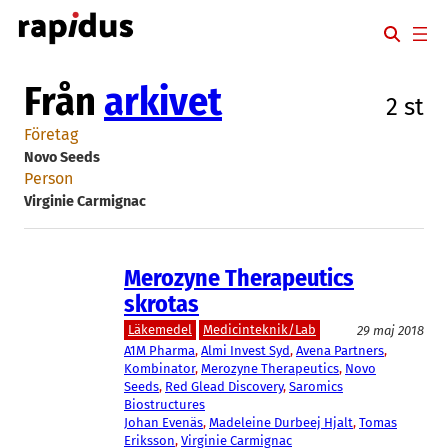
Hoppa
till
innehåll
Från
arkivet
2 st
Företag
Novo Seeds
Person
Virginie Carmignac
Merozyne Therapeutics
skrotas
Läkemedel
Medicinteknik/Lab
29 maj 2018
A1M Pharma
, 
Almi Invest Syd
, 
Avena Partners
, 
Kombinator
, 
Merozyne Therapeutics
, 
Novo
Seeds
, 
Red Glead Discovery
, 
Saromics
Biostructures
Johan Evenäs
, 
Madeleine Durbeej Hjalt
, 
Tomas
Eriksson
, 
Virginie Carmignac