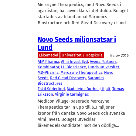
Merozyne Therapeutics, med Novo Seeds i
ägarlistan, har avvecklats i det dolda. Bolaget
startades av bland annat Saromics
Biostructure och Red Glead Discovery i Lund.
…
Novo Seeds miljonsatsar i
Lund
Läkemedel
Universitet / Högskola
9 nov 2016
A1M Pharma
, 
Almi Invest Syd
, 
Avena Partners
, 
Kombinator
, 
LU Bioscience
, 
Lunds universitet
, 
MD-Pharma
, 
Merozyne Therapeutics
, 
Novo
Seeds
, 
Red Glead Discovery
, 
Saromics
Biostructures
Eskil Söderlind
, 
Madeleine Durbeej Hjalt
, 
Tomas
Eriksson
, 
Virginie Carmignac
Medicon Village-baserade Merozyne
Therapeutics tar in upp till 6,3 miljoner
kronor från danska Novo Seeds och svenska
Almi Invest. Bolaget utvecklar
läkemedelskandidater mot den dödliga…