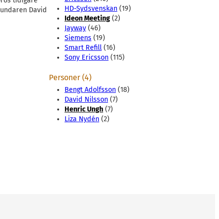
ros tidigare
HD-Sydsvenskan
(19)
grundaren David
Ideon Meeting
(2)
Jayway
(46)
Siemens
(19)
Smart Refill
(16)
Sony Ericsson
(115)
Personer (4)
Bengt Adolfsson
(18)
David Nilsson
(7)
Henric Ungh
(7)
Liza Nydén
(2)