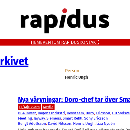
HEM
EVENT
OM RAPIDUS
KONTAKT
rkivet
Person
Henric Ungh
Nya värvningar: Doro-chef tar över Smar
IT/Mjukvara
Media
BGA Invest
, 
Dagens Industri
, 
Devoteam
, 
Doro
, 
Ericsson
, 
HD-Sydsv
Meeting
, 
Jayway
, 
Siemens
, 
Smart Refill
, 
Sony Ericsson
Bengt Adolfsson
, 
David Nilsson
, 
Henric Ungh
, 
Liza Nydén