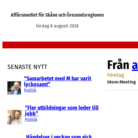
Hoppa
till
Affärsmediet för Skåne och Öresundsregionen
innehåll
lördag 8 augusti 2026
Från
a
SENASTE NYTT
Företag
“Samarbetet med M har varit
Ideon Meeting
lyckosamt”
Politik
“Fler utbildningar som leder till
jobb”
Politik
Händelser i veckan som gick