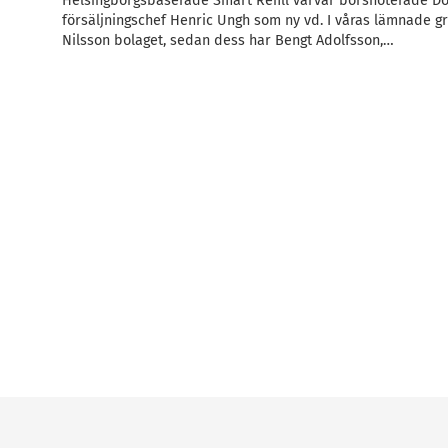
Helsingborgsbaserade Smart Refill värvar börsnoterade Do
försäljningschef Henric Ungh som ny vd. I våras lämnade 
Nilsson bolaget, sedan dess har Bengt Adolfsson,…