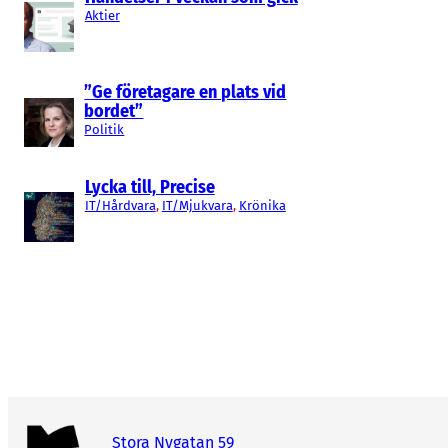
Aktier
”Ge företagare en plats vid
bordet”
Politik
Lycka till, Precise
IT/Hårdvara
, 
IT/Mjukvara
, 
Krönika
Stora Nygatan 59