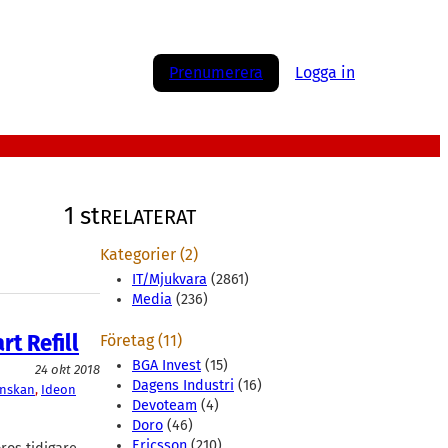
Prenumerera
Logga in
1 st
RELATERAT
Kategorier (2)
IT/Mjukvara
(2861)
Media
(236)
t Refill
Företag (11)
BGA Invest
(15)
24 okt 2018
Dagens Industri
(16)
enskan
, 
Ideon
Devoteam
(4)
Doro
(46)
Ericsson
(210)