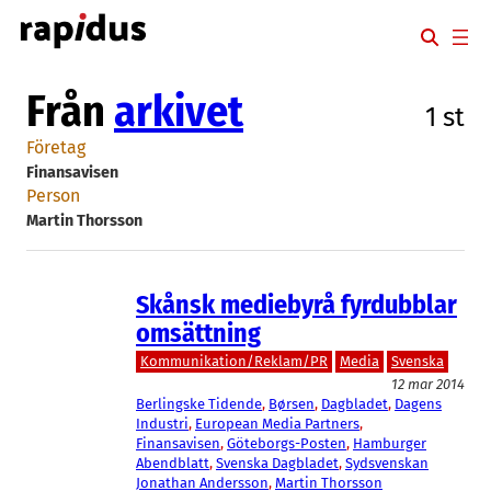
Hoppa
till
innehåll
Från
arkivet
1 st
Företag
Finansavisen
Person
Martin Thorsson
Skånsk mediebyrå fyrdubblar
omsättning
Kommunikation/Reklam/PR
Media
Svenska
12 mar 2014
Berlingske Tidende
, 
Børsen
, 
Dagbladet
, 
Dagens
Industri
, 
European Media Partners
, 
Finansavisen
, 
Göteborgs-Posten
, 
Hamburger
Abendblatt
, 
Svenska Dagbladet
, 
Sydsvenskan
Jonathan Andersson
, 
Martin Thorsson