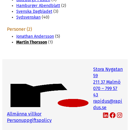
Hamburger Abendblatt
(2)
Svenska Dagbladet
(3)
Sydsvenskan
(40)
Personer (2)
Jonathan Andersson
(5)
Martin Thorsson
(1)
Stora Nygatan
59
211 37 Malmö
070 – 799 57
43
rapidus@rapi
dus.se
LinkedIn
Facebook
Instagram
Allmänna villkor
Personuppgiftspolicy