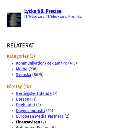
Lycka till, Precise
IT/Hårdvara
, 
IT/Mjukvara
, 
Krönika
RELATERAT
Kategorier (3)
Kommunikation/Reklam/PR
(413)
Media
(236)
Svenska
(8675)
Företag (10)
Berlingske Tidende
(7)
Børsen
(11)
Dagbladet
(1)
Dagens Industri
(16)
European Media Partners
(2)
Finansavisen
(2)
Göteborgs-Posten
(9)