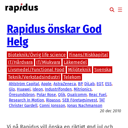
Hoppa
till
innehåll
Rapidus önskar God
Helg
Bioteknik/Övrig life science
Finans/Riskkapital
IT/Hårdvara
IT/Mjukvara
Läkemedel
Livsmedel/Functional Food
Miljöteknik
Svenska
Teknik/Verkstadsindustri
Telekom
Ahlström Capital
, 
Apple
, 
AstraZeneca
, 
BP
, 
DiLab
, 
EQT
, 
ESS
, 
Glo
, 
Huawei
, 
Ideon
, 
Industrifonden
, 
Mitrionics
, 
Öresundsbron
, 
Polar Rose
, 
Qlik
, 
Qualcomm
, 
Reac Fuel
, 
Research In Motion
, 
Ripasso
, 
SEB Företagsinvest
, 
TAT
Christer Gardell
, 
Conni Jonsson
, 
Jonas Nachmanson
20 dec 2010
Vi på Rapidus vill önska en riktigt god jul och