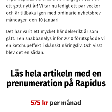
ett gott nytt år! Vi tar nu ledigt ett par veckor
och är tillbaka igen med ordinarie nyhetsbrev
måndagen den 10 januari.
Det har varit ett mycket händelserikt år som
gått. I en snabbanalys inför 2010 förutspådde vi
en ketchupeffekt i skånskt näringsliv. Och visst
blev det en sådan.
Återhämtningen är inte lika tydlig i Danmark,
Läs hela artikeln med en
men på den svenska sidan Sundet har
kontrasten mot 2009 varit markant. Vi har sett
prenumeration på Rapidus
flera fusioner, uppköp och nysatsningar — samt
även en del strategiska neddragningar.
575 kr
per månad
Minns du allt som hänt? Här är några viktiga
händelser från vårt bevakningsområde: