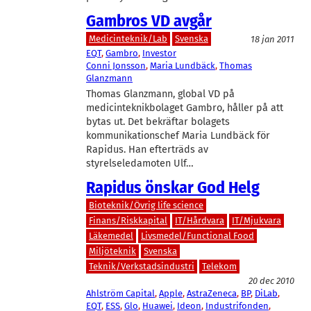
Gambros VD avgår
Medicinteknik/Lab
Svenska
18 jan 2011
EQT
, 
Gambro
, 
Investor
Conni Jonsson
, 
Maria Lundbäck
, 
Thomas
Glanzmann
Thomas Glanzmann, global VD på
medicinteknikbolaget Gambro, håller på att
bytas ut. Det bekräftar bolagets
kommunikationschef Maria Lundbäck för
Rapidus. Han efterträds av
styrelseledamoten Ulf…
Rapidus önskar God Helg
Bioteknik/Övrig life science
Finans/Riskkapital
IT/Hårdvara
IT/Mjukvara
Läkemedel
Livsmedel/Functional Food
Miljöteknik
Svenska
Teknik/Verkstadsindustri
Telekom
20 dec 2010
Ahlström Capital
, 
Apple
, 
AstraZeneca
, 
BP
, 
DiLab
, 
EQT
, 
ESS
, 
Glo
, 
Huawei
, 
Ideon
, 
Industrifonden
, 