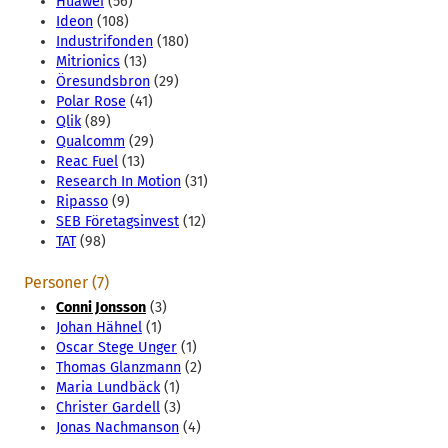
Huawei
(56)
Ideon
(108)
Industrifonden
(180)
Mitrionics
(13)
Öresundsbron
(29)
Polar Rose
(41)
Qlik
(89)
Qualcomm
(29)
Reac Fuel
(13)
Research In Motion
(31)
Ripasso
(9)
SEB Företagsinvest
(12)
TAT
(98)
Personer (7)
Conni Jonsson
(3)
Johan Hähnel
(1)
Oscar Stege Unger
(1)
Thomas Glanzmann
(2)
Maria Lundbäck
(1)
Christer Gardell
(3)
Jonas Nachmanson
(4)