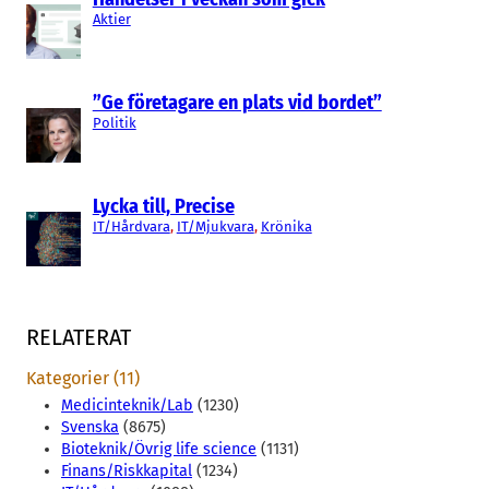
Aktier
”Ge företagare en plats vid bordet”
Politik
Lycka till, Precise
IT/Hårdvara
, 
IT/Mjukvara
, 
Krönika
RELATERAT
Kategorier (11)
Medicinteknik/Lab
(1230)
Svenska
(8675)
Bioteknik/Övrig life science
(1131)
Finans/Riskkapital
(1234)