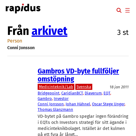
Hoppa
till
innehåll
Från
arkivet
3 st
Person
Conni Jonsson
Gambros VD-byte fullföljer
omstöpning
Medicinteknik/Lab
Svenska
18 jan 2011
Bridgepoint
, 
CaridianBCT
, 
Diaverum
, 
EQT
, 
Gambro
, 
Investor
Conni Jonsson
, 
Johan Hähnel
, 
Oscar Stege Unger
, 
Thomas Glanzmann
VD-bytet på Gambro speglar ingen förändring
i EQT:s och Investors strategi för sitt ägande i
medicinteknikbolaget. Istället är det kulmen
på ett fyra år långt…