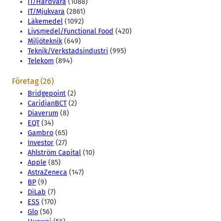
IT/Hårdvara
(1088)
IT/Mjukvara
(2861)
Läkemedel
(1092)
Livsmedel/Functional Food
(420)
Miljöteknik
(649)
Teknik/Verkstadsindustri
(995)
Telekom
(894)
Företag (26)
Bridgepoint
(2)
CaridianBCT
(2)
Diaverum
(8)
EQT
(34)
Gambro
(65)
Investor
(27)
Ahlström Capital
(10)
Apple
(85)
AstraZeneca
(147)
BP
(9)
DiLab
(7)
ESS
(170)
Glo
(56)