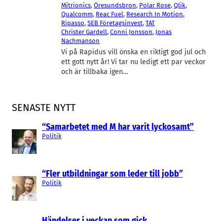
Mitrionics
, 
Öresundsbron
, 
Polar Rose
, 
Qlik
, 
Qualcomm
, 
Reac Fuel
, 
Research In Motion
, 
Ripasso
, 
SEB Företagsinvest
, 
TAT
Christer Gardell
, 
Conni Jonsson
, 
Jonas
Nachmanson
Vi på Rapidus vill önska en riktigt god jul och
ett gott nytt år! Vi tar nu ledigt ett par veckor
och är tillbaka igen…
SENASTE NYTT
“Samarbetet med M har varit lyckosamt”
Politik
“Fler utbildningar som leder till jobb”
Politik
Händelser i veckan som gick