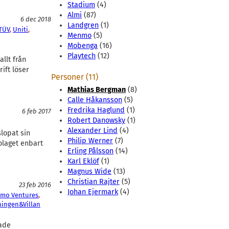
Stadium
(4)
Almi
(87)
6 dec 2018
Landgren
(1)
TÜV
, 
Uniti
, 
Menmo
(5)
Mobenga
(16)
Playtech
(12)
allt från
rift löser
Personer (11)
Mathias Bergman
(8)
Calle Håkansson
(5)
Fredrika Haglund
(1)
6 feb 2017
Robert Danowsky
(1)
Alexander Lind
(4)
lopat sin
Philip Werner
(7)
olaget enbart
Erling Pålsson
(14)
Karl Eklöf
(1)
Magnus Wide
(13)
Christian Rajter
(5)
23 feb 2016
Johan Ejermark
(4)
mo Ventures
, 
ningen&Villan
ade