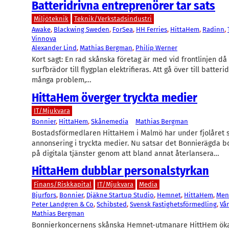
Batteridrivna entreprenörer tar sats
Miljöteknik
Teknik/Verkstadsindustri
Awake
, 
Blackwing Sweden
, 
ForSea
, 
HH Ferries
, 
HittaHem
, 
Radinn
, 
Vinnova
Alexander Lind
, 
Mathias Bergman
, 
Philip Werner
Kort sagt: En rad skånska företag är med vid frontlinjen då 
surfbrädor till flygplan elektrifieras. Att gå över till batterid
många problem,…
HittaHem överger tryckta medier
IT/Mjukvara
Bonnier
, 
HittaHem
, 
Skånemedia
Mathias Bergman
Bostadsförmedlaren HittaHem i Malmö har under fjolåret s
annonsering i tryckta medier. Nu satsar det Bonnierägda b
på digitala tjänster genom att bland annat återlansera…
HittaHem dubblar personalstyrkan
Finans/Riskkapital
IT/Mjukvara
Media
Bjurfors
, 
Bonnier
, 
Djäkne Startup Studio
, 
Hemnet
, 
HittaHem
, 
Men
Peter Landgren & Co
, 
Schibsted
, 
Svensk Fastighetsförmedling
, 
Vå
Mathias Bergman
Bonnierkoncernens skånska Hemnet-utmanare HittHem ök