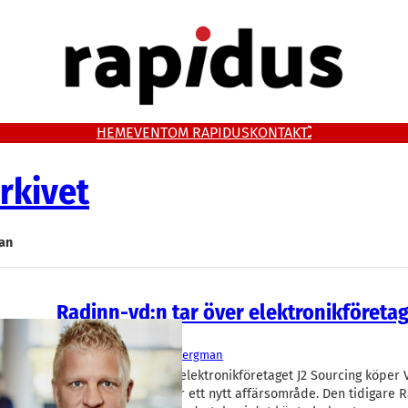
HEM
EVENT
OM RAPIDUS
KONTAKT
rkivet
an
Radinn-vd:n tar över elektronikföreta
IT/Hårdvara
J2 Sourcing
Mathias Bergman
Det Malmöbaserade elektronikföretaget J2 Sourcing köper 
5A som startpunkt för ett nytt affärsområde. Den tidigare 