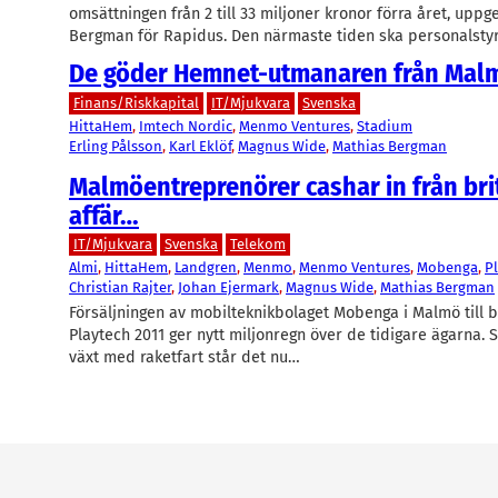
omsättningen från 2 till 33 miljoner kronor förra året, uppg
Bergman för Rapidus. Den närmaste tiden ska personalst
De göder Hemnet-utmanaren från Mal
Finans/Riskkapital
IT/Mjukvara
Svenska
HittaHem
, 
Imtech Nordic
, 
Menmo Ventures
, 
Stadium
Erling Pålsson
, 
Karl Eklöf
, 
Magnus Wide
, 
Mathias Bergman
Malmöentreprenörer cashar in från bri
affär…
IT/Mjukvara
Svenska
Telekom
Almi
, 
HittaHem
, 
Landgren
, 
Menmo
, 
Menmo Ventures
, 
Mobenga
, 
P
Christian Rajter
, 
Johan Ejermark
, 
Magnus Wide
, 
Mathias Bergman
Försäljningen av mobilteknikbolaget Mobenga i Malmö till b
Playtech 2011 ger nytt miljonregn över de tidigare ägarna
växt med raketfart står det nu…