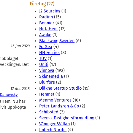
Företag (27)
J2 Sourcing
(1)
Radinn
(15)
Bonnier
(41)
HittaHem
(12)
Awake
(3)
Blackwing Sweden
(6)
16 jun 2020
ForSea
(4)
HH Ferries
(8)
lmöbolaget
TÜV
(1)
vecklingen. Det
Uniti
(17)
Vinnova
(192)
Skånemedia
(1)
Bjurfors
(2)
Djäkne Startup Studio
(15)
17 dec 2018
Hemnet
(1)
 Danowsky
Menmo Ventures
(10)
taHem. Nu har
Peter Landgren & Co
(2)
livit uppköpta
Schibsted
(3)
Svensk Fastighetsförmedling
(1)
Våningen&Villan
(1)
Imtech Nordic
(4)