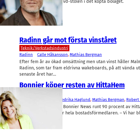
Mathias Bergman tar vd-stolen i det köpta bolaget.
Radinn går mot första vinståret
Teknik/Verkstadsindustri
Radinn
Calle Håkansson
, 
Mathias Bergman
Efter fem år av ökad omsättning men utan vinst håller Ma
Radinn, som tar fram eldrivna wakeboards, på att vända ut
senaste året har…
Bonnier köper resten av HittaHem
IT/Mjukvara
Bonnier
, 
HittaHem
Fredrika Haglund
, 
Mathias Bergman
, 
Robert
Fram till hösten ägde Bonnier News runt 90 procent av Hit
mediehuset tagit över hela bostadsförmedlaren. – Vi har b
till 100 procent…