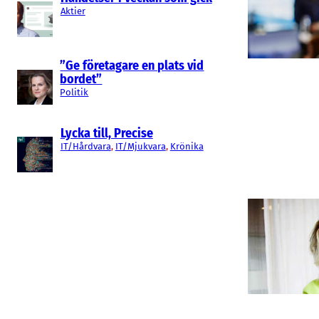
Aktier
”Ge företagare en plats vid
bordet”
Politik
Lycka till, Precise
IT/Hårdvara
, 
IT/Mjukvara
, 
Krönika