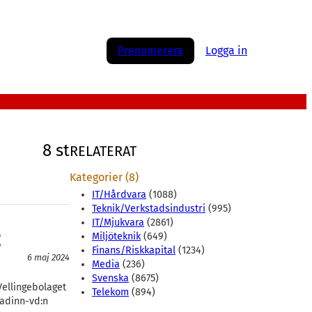
Prenumerera
Logga in
8 st
RELATERAT
Kategorier (8)
IT/Hårdvara
(1088)
Teknik/Verkstadsindustri
(995)
IT/Mjukvara
(2861)
g
Miljöteknik
(649)
Finans/Riskkapital
(1234)
6 maj 2024
Media
(236)
Svenska
(8675)
Vellingebolaget
Telekom
(894)
Radinn-vd:n