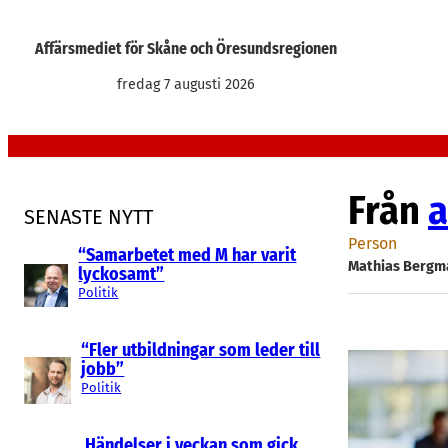
Hoppa
till
Affärsmediet för Skåne och Öresundsregionen
innehåll
fredag 7 augusti 2026
Från
a
SENASTE NYTT
Person
“Samarbetet med M har varit
Mathias Bergm
lyckosamt”
Politik
“Fler utbildningar som leder till
jobb”
Politik
Händelser i veckan som gick