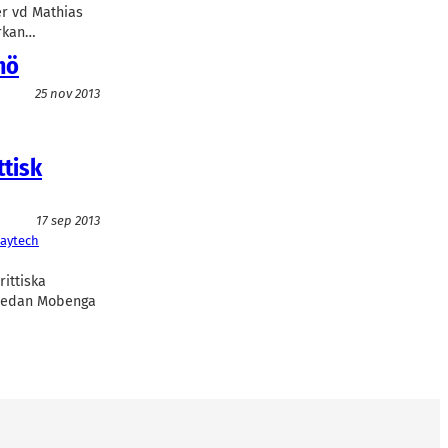
er vd Mathias
yrkan…
mö
25 nov 2013
ttisk
17 sep 2013
laytech
rittiska
. Sedan Mobenga