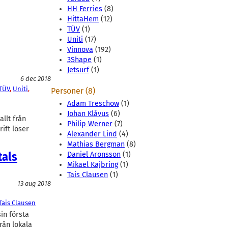
HH Ferries
(8)
HittaHem
(12)
TÜV
(1)
Uniti
(17)
Vinnova
(192)
3Shape
(1)
Jetsurf
(1)
6 dec 2018
TÜV
, 
Uniti
, 
Personer (8)
Adam Treschow
(1)
Johan Klåvus
(6)
allt från
Philip Werner
(7)
rift löser
Alexander Lind
(4)
Mathias Bergman
(8)
tals
Daniel Aronsson
(1)
Mikael Kajbring
(1)
Tais Clausen
(1)
13 aug 2018
Tais Clausen
in första
rån lokala