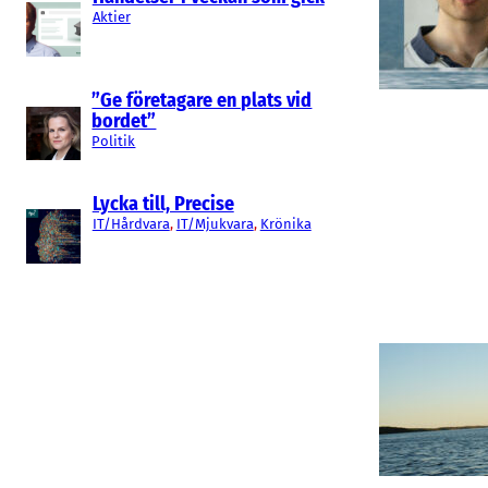
Aktier
”Ge företagare en plats vid
bordet”
Politik
Lycka till, Precise
IT/Hårdvara
, 
IT/Mjukvara
, 
Krönika