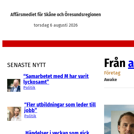
Hoppa
till
Affärsmediet för Skåne och Öresundsregionen
innehåll
torsdag 6 augusti 2026
Från
a
SENASTE NYTT
Företag
“Samarbetet med M har varit
Awake
lyckosamt”
Politik
“Fler utbildningar som leder till
jobb”
Politik
Händelser i veckan som gick