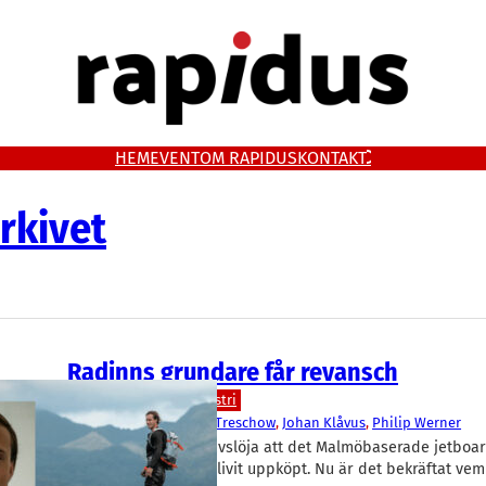
HEM
EVENT
OM RAPIDUS
KONTAKT
rkivet
Radinns grundare får revansch
Teknik/Verkstadsindustri
Awake
, 
Radinn
Adam Treschow
, 
Johan Klåvus
, 
Philip Werner
Igår kunde Rapidus avslöja att det Malmöbaserade jetboa
Radinns konkursbo blivit uppköpt. Nu är det bekräftat vem