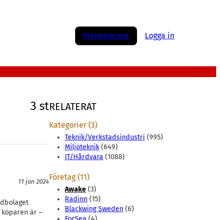
Prenumerera
Logga in
3 st
RELATERAT
Kategorier (3)
Teknik/Verkstadsindustri
(995)
Miljöteknik
(649)
IT/Hårdvara
(1088)
Företag (11)
11 jan 2024
Awake
(3)
Radinn
(15)
rdbolaget
Blackwing Sweden
(6)
 köparen är –
ForSea
(4)