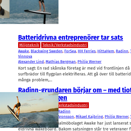
och han får sitt livs…
Batteridrivna entreprenörer tar sats
Miljöteknik
Teknik/Verkstadsindustri
Awake
, 
Blackwing Sweden
, 
ForSea
, 
HH Ferries
, 
HittaHem
, 
Radinn
, 
Vinnova
Alexander Lind
, 
Mathias Bergman
, 
Philip Werner
Kort sagt: En rad skånska företag är med vid frontlinjen då 
surfbrädor till flygplan elektrifieras. Att gå över till batterid
många problem,…
Radinn-grundaren börjar om – med tio
miljoner i ryggen
IT/Hårdvara
Teknik/Verkstadsindustri
3Shape
, 
Awake
, 
Jetsurf
, 
Radinn
Alexander Lind
, 
Daniel Aronsson
, 
Mikael Kajbring
, 
Philip Werner
, 
Det relativt okända Malmöbolaget Awake har just lanserat s
eldrivna wakeboard. Bakom satsningen står tre veteraner f