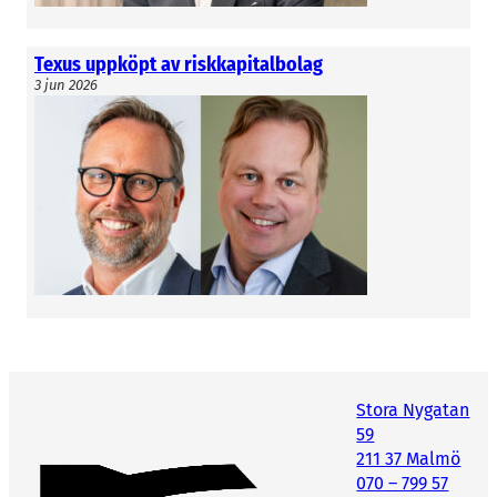
Texus uppköpt av riskkapitalbolag
3 jun 2026
Stora Nygatan
59
211 37 Malmö
070 – 799 57