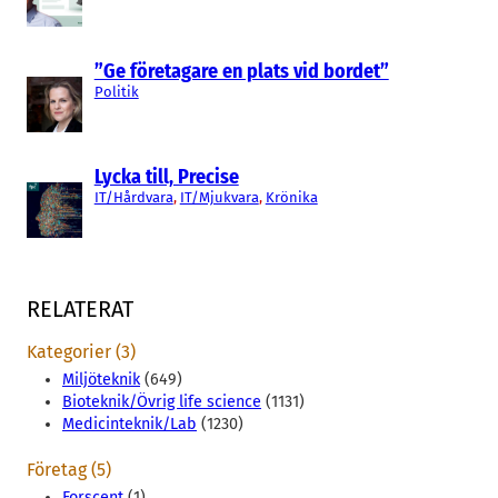
”Ge företagare en plats vid bordet”
Politik
Lycka till, Precise
IT/Hårdvara
, 
IT/Mjukvara
, 
Krönika
RELATERAT
Kategorier (3)
Miljöteknik
(649)
Bioteknik/Övrig life science
(1131)
Medicinteknik/Lab
(1230)
Företag (5)
Forscent
(1)