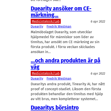
Duearity ansöker om CE-
märkning…
Medicinteknik/Lab
6 apr 2022
Duearity
Fredrik Westman
Malmöbolaget Duearity, som utvecklar
hjälpmedel för människor som lider av
tinnitus, har ansökt om CE-märkning av sin
första produkt. I förra veckan skickades
ansökan in…
…och andra produkten är på
väg
Medicinteknik/Lab
6 apr 2022
Duearity
Fredrik Westman
Duearitys andra produkt, Tinearity AI, har nått
proof of concept-stadiet. Liksom den första
produkten behandlar den tinnitus med hjälp
av vitt brus, men kompletterar systemet…
Duearitys börsintro