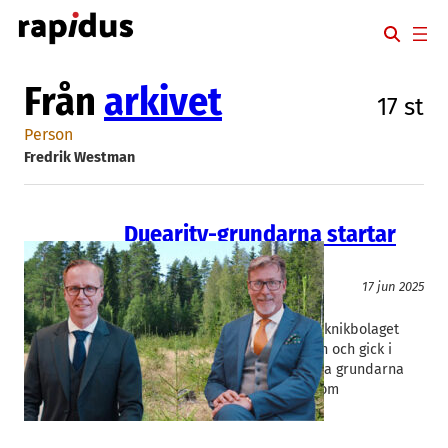
Hoppa
till
innehåll
Från
arkivet
17 st
Person
Fredrik Westman
Duearity-grundarna startar
nytt i skogen
Miljöteknik
17 jun 2025
Forscent
Fredrik Westman
Det Malmöbaserade medicinteknikbolaget
Duearity kastade in handduken och gick i
konkurs i höstas. Nu är de båda grundarna
tillbaka med en ny satsning inom
skogsnäringen.