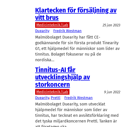
Klartecken för försäljning av
vitt brus
Medicinteknik/Lab
25 jan 2023
Duearity
Fredrik Westman
Malmöbolaget Duearity har fått CE-
godkännande för sin första produkt Tinearity
G1, ett hjälpmedel för människor som lider av
tinnitus. Bolaget fokuserar nu på de
nordiska…
Tinnitus-AI får
utvecklingshjälp av
storkoncern
Medicinteknik/Lab
9 jun 2022
Duearity
, 
Prettl
Fredrik Westman
Malmöbolaget Duearity, som utvecklat
hjälpmedel för människor som lider av
tinnitus, har tecknat en avsiktsförklaring med
det tyska miljardkoncernen Prettl. Tanken är
att företagen ska…