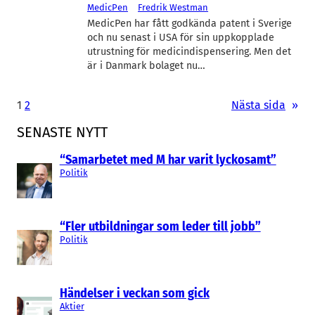
MedicPen
Fredrik Westman
MedicPen har fått godkända patent i Sverige
och nu senast i USA för sin uppkopplade
utrustning för medicindispensering. Men det
är i Danmark bolaget nu…
1
2
Nästa sida
»
SENASTE NYTT
“Samarbetet med M har varit lyckosamt”
Politik
“Fler utbildningar som leder till jobb”
Politik
Händelser i veckan som gick
Aktier