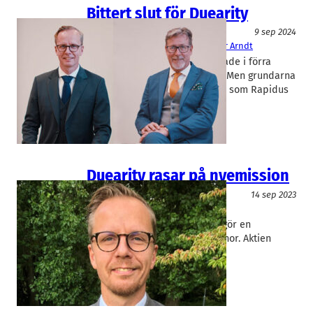
Bittert slut för Duearity
Bioteknik/Övrig life science
9 sep 2024
Duearity
Fredrik Westman
, 
Peter Arndt
Tinnitusbolaget Duearity lämnade i förra
veckan in sin konkursansökan. Men grundarna
vägrar ge upp. I ett öppet brev som Rapidus
fått ta del av riktar…
Duearity rasar på nyemission
Medicinteknik/Lab
14 sep 2023
Duearity
Fredrik Westman
Medicinteknikbolaget Duerity gör en
nyemission på 26 miljoner kronor. Aktien
störtdök på torsdagmorgonen.