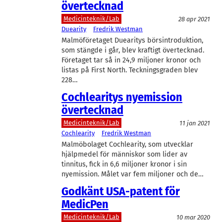
övertecknad
Medicinteknik/Lab
28 apr 2021
Duearity
Fredrik Westman
Malmöföretaget Duearitys börsintroduktion,
som stängde i går, blev kraftigt övertecknad.
Företaget tar så in 24,9 miljoner kronor och
listas på First North. Teckningsgraden blev
228…
Cochlearitys nyemission
övertecknad
Medicinteknik/Lab
11 jan 2021
Cochlearity
Fredrik Westman
Malmöbolaget Cochlearity, som utvecklar
hjälpmedel för människor som lider av
tinnitus, fick in 6,6 miljoner kronor i sin
nyemission. Målet var fem miljoner och de…
Godkänt USA-patent för
MedicPen
Medicinteknik/Lab
10 mar 2020