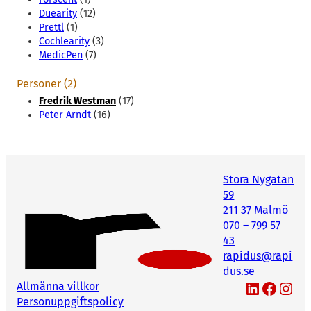
Duearity
(12)
Prettl
(1)
Cochlearity
(3)
MedicPen
(7)
Personer (2)
Fredrik Westman
(17)
Peter Arndt
(16)
Stora Nygatan
59
211 37 Malmö
070 – 799 57
43
rapidus@rapi
dus.se
LinkedIn
Facebook
Instagram
Allmänna villkor
Personuppgiftspolicy