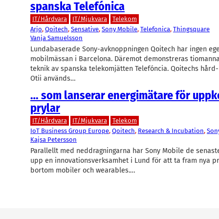
spanska Telefónica
IT/Hårdvara
IT/Mjukvara
Telekom
Arjo
, 
Qoitech
, 
Sensative
, 
Sony Mobile
, 
Telefonica
, 
Thingsquare
Vanja Samuelsson
Lundabaserade Sony-avknoppningen Qoitech har ingen eg
mobilmässan i Barcelona. Däremot demonstreras tiomann
teknik av spanska telekomjätten Telefóncia. Qoitechs hård
Otii används…
… som lanserar energimätare för upp
prylar
IT/Hårdvara
IT/Mjukvara
Telekom
IoT Business Group Europe
, 
Qoitech
, 
Research & Incubation
, 
Son
Kajsa Petersson
Parallellt med neddragningarna har Sony Mobile de senast
upp en innovationsverksamhet i Lund för att ta fram nya p
bortom mobiler och wearables.…