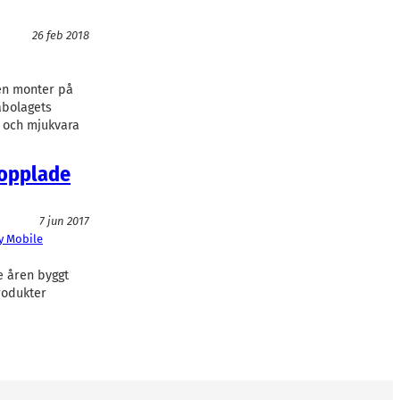
26 feb 2018
en monter på
abolagets
- och mjukvara
kopplade
7 jun 2017
y Mobile
e åren byggt
rodukter