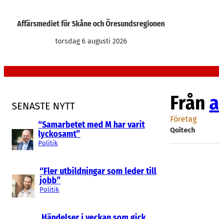
Hoppa
till
Affärsmediet för Skåne och Öresundsregionen
innehåll
torsdag 6 augusti 2026
Från
a
SENASTE NYTT
Företag
“Samarbetet med M har varit
Qoitech
lyckosamt”
Politik
“Fler utbildningar som leder till
jobb”
Politik
Händelser i veckan som gick