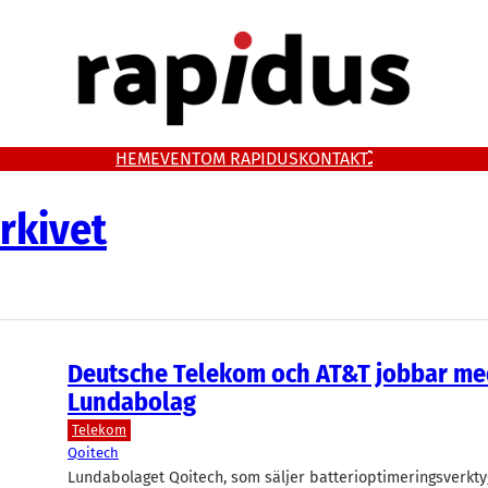
HEM
EVENT
OM RAPIDUS
KONTAKT
rkivet
Deutsche Telekom och AT&T jobbar me
Lundabolag
Telekom
Qoitech
Lundabolaget Qoitech, som säljer batterioptimeringsverktyg