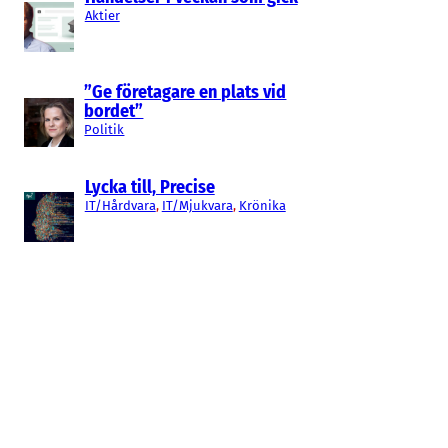
Aktier
”Ge företagare en plats vid
bordet”
Politik
Lycka till, Precise
IT/Hårdvara
, 
IT/Mjukvara
, 
Krönika