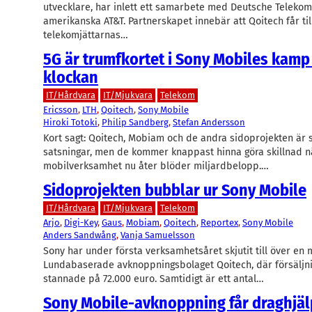
utvecklare, har inlett ett samarbete med Deutsche Telekom
amerikanska AT&T. Partnerskapet innebär att Qoitech får till
telekomjättarnas…
5G är trumfkortet i Sony Mobiles kamp
klockan
IT/Hårdvara
IT/Mjukvara
Telekom
Ericsson
, 
LTH
, 
Qoitech
, 
Sony Mobile
Hiroki Totoki
, 
Philip Sandberg
, 
Stefan Andersson
Kort sagt: Qoitech, Mobiam och de andra sidoprojekten är
satsningar, men de kommer knappast hinna göra skillnad n
mobilverksamhet nu åter blöder miljardbelopp.…
Sidoprojekten bubblar ur Sony Mobile
IT/Hårdvara
IT/Mjukvara
Telekom
Arjo
, 
Digi-Key
, 
Gaus
, 
Mobiam
, 
Qoitech
, 
Reportex
, 
Sony Mobile
Anders Sandwång
, 
Vanja Samuelsson
Sony har under första verksamhetsåret skjutit till över en mi
Lundabaserade avknoppningsbolaget Qoitech, där försäljn
stannade på 72.000 euro. Samtidigt är ett antal…
Sony Mobile-avknoppning får draghjäl