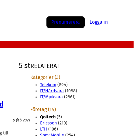
Prenumerera
Logga in
5 st
RELATERAT
Kategorier (3)
Telekom
(894)
IT/Hårdvara
(1088)
IT/Mjukvara
(2861)
d
Företag (14)
Qoitech
(5)
9 feb 2021
Ericsson
(210)
LTH
(106)
 till
Sony Mobile
(254)