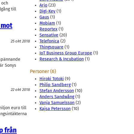
 och
Arjo
(23)
gång till
Digi-Key
(1)
Gaus
(1)
Mobiam
(1)
 mot
Reportex
(1)
Sensative
(20)
Telefonica
(2)
25 okt 2018
Thingsquare
(1)
IoT Business Group Europe
(1)
Research & Incubation
(1)
 spännande
är Sonys
Personer (6)
Hiroki Totoki
(9)
Philip Sandberg
(1)
22 okt 2018
Stefan Andersson
(10)
Anders Sandwång
(1)
Vanja Samuelsson
(2)
ljon euro till
Kajsa Petersson
(10)
ingsintäkterna
p från