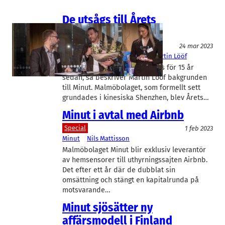
De utsågs till Årets
Rapidusföretag
Media
24 mar 2023
Årets Rapidusföretag
, 
Minut
Martin Lööf
Några LTH-pågar som träffades för 15 år
sedan, så beskriver Martin Lööf bakgrunden
till Minut. Malmöbolaget, som formellt sett
grundades i kinesiska Shenzhen, blev Årets…
Minut i avtal med Airbnb
Special
1 feb 2023
Minut
Nils Mattisson
Malmöbolaget Minut blir exklusiv leverantör
av hemsensorer till uthyrningssajten Airbnb.
Det efter ett år där de dubblat sin
omsättning och stängt en kapitalrunda på
motsvarande…
Minut sjösätter ny
affärsmodell i Finland