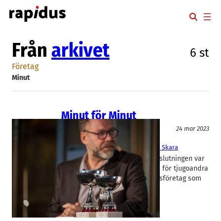
Hoppa
till
innehåll
Från
arkivet
6 st
Företag
Minut
Minut för Minut
Media
24 mar 2023
Eat:em
, 
Minut
Aron Tendler
, 
Martin Lööf
, 
Viktoria Skara
Referat av Mette Carlbom Uppslutningen var
stor när Rapidus på torsdagen för tjugoandra
året i rad korade Årets Rapidusföretag som
heter Minut. Klicka här för…