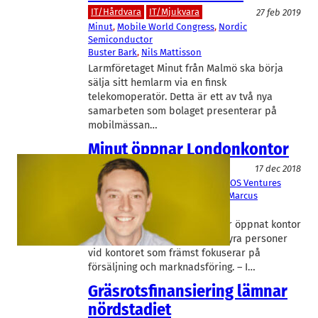
IT/Hårdvara
IT/Mjukvara
27 feb 2019
Minut
, 
Mobile World Congress
, 
Nordic
Semiconductor
Buster Bark
, 
Nils Mattisson
Larmföretaget Minut från Malmö ska börja
sälja sitt hemlarm via en finsk
telekomoperatör. Detta är ett av två nya
samarbeten som bolaget presenterar på
mobilmässan…
Minut öppnar Londonkontor
Krönika
17 dec 2018
Karma VC
, 
Minut
, 
Nordic Makers
, 
SOS Ventures
Don Lindsay
, 
Hampus Jakobsson
, 
Marcus
Ljungblad
, 
Nils Mattisson
Larmbolaget Minut i Malmö har öppnat kontor
i London. I dagsläget arbetar fyra personer
vid kontoret som främst fokuserar på
försäljning och marknadsföring. – I…
Gräsrotsfinansiering lämnar
nördstadiet