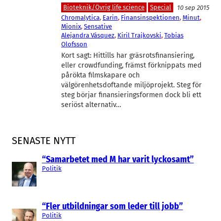
Bioteknik/Övrig life science
Special
10 sep 2015
Chromalytica
, 
Earin
, 
Finansinspektionen
, 
Minut
, 
Mionix
, 
Sensative
Alejandra Vásquez
, 
Kiril Trajkovski
, 
Tobias
Olofsson
Kort sagt: Hittills har gräsrotsfinansiering,
eller crowdfunding, främst förknippats med
pårökta filmskapare och
välgörenhetsdoftande miljöprojekt. Steg för
steg börjar finansieringsformen dock bli ett
seriöst alternativ…
SENASTE NYTT
“Samarbetet med M har varit lyckosamt”
Politik
“Fler utbildningar som leder till jobb”
Politik