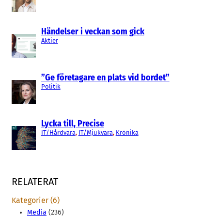
Händelser i veckan som gick
Aktier
”Ge företagare en plats vid bordet”
Politik
Lycka till, Precise
IT/Hårdvara
, 
IT/Mjukvara
, 
Krönika
RELATERAT
Kategorier (6)
Media
(236)