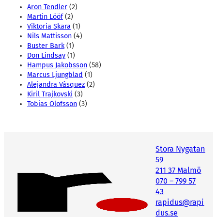
Aron Tendler
(2)
Martin Lööf
(2)
Viktoria Skara
(1)
Nils Mattisson
(4)
Buster Bark
(1)
Don Lindsay
(1)
Hampus Jakobsson
(58)
Marcus Ljungblad
(1)
Alejandra Vásquez
(2)
Kiril Trajkovski
(3)
Tobias Olofsson
(3)
Stora Nygatan
59
211 37 Malmö
070 – 799 57
43
rapidus@rapi
dus.se