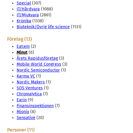
Special
(307)
IT/Hårdvara
(1088)
IT/Mjukvara
(2861)
Krönika
(1338)
Bioteknik/Övrig life science
(1131)
Företag (13)
Eat:em
(2)
Minut
(6)
Årets Rapidusföretag
(3)
Mobile World Congress
(3)
Nordic Semiconductor
(1)
Karma VC
(1)
Nordic Makers
(1)
SOS Ventures
(1)
Chromalytica
(7)
Earin
(9)
Finansinspektionen
(7)
Mionix
(8)
Sensative
(20)
Personer (11)