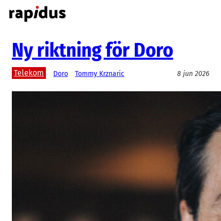
Hoppa
till
innehåll
Ny riktning för Doro
Telekom
Doro
Tommy Krznaric
8 jun 2026