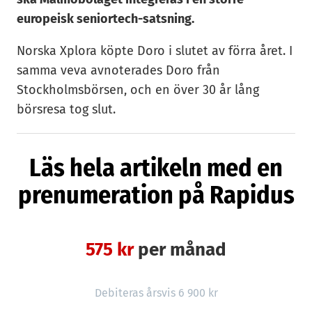
europeisk seniortech-satsning.
Norska Xplora köpte Doro i slutet av förra året. I
samma veva avnoterades Doro från
Stockholmsbörsen, och en över 30 år lång
börsresa tog slut.
För en kort tid sedan köpte Xplora även den
Läs hela artikeln med en
tidigare Doro-konkurrenten Emporia från
Österrike, som också utvecklar seniortelefoni.
prenumeration på Rapidus
Nu ligger båda bolagen alltså under samma
ägare.
575 kr
per månad
Xploras huvudprodukt är en smartklocka som
också går att ringa med, tänkt för yngre barn,
som ett begränsat och tryggare alternativ till en
Debiteras årsvis 6 900 kr
vanlig mobil. På senare tid har Xplora även