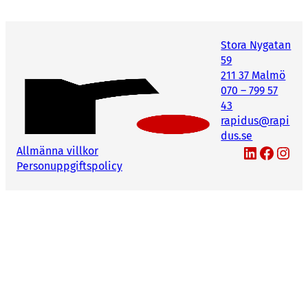
Stora Nygatan
59
211 37 Malmö
070 – 799 57
43
rapidus@rapi
dus.se
LinkedIn
Facebook
Instagram
Allmänna villkor
Personuppgiftspolicy