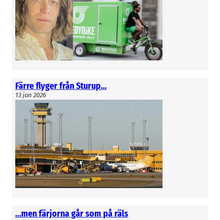
Färre flyger från Sturup…
13 jan 2026
…men färjorna går som på räls