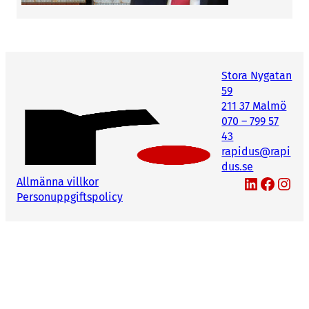
Stora Nygatan
59
211 37 Malmö
070 – 799 57
43
rapidus@rapi
dus.se
LinkedIn
Facebook
Instagram
Allmänna villkor
Personuppgiftspolicy