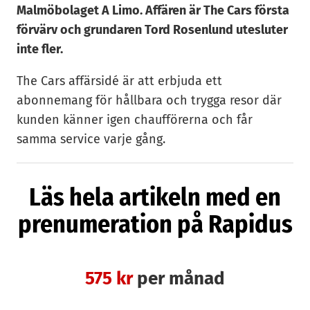
Malmöbolaget A Limo. Affären är The Cars första
förvärv och grundaren Tord Rosenlund utesluter
inte fler.
The Cars affärsidé är att erbjuda ett
abonnemang för hållbara och trygga resor där
kunden känner igen chaufförerna och får
samma service varje gång.
Bolaget startade 2018 och har sedan dess haft
Läs hela artikeln med en
en växande kundbas i Skåne. Nu har The Car
köpt A Limo i Malmö, ett bolag med 20-talet
prenumeration på Rapidus
företagskunder. Köpeskillingen är inget The Cars
grundare och vd Tord Rosenlund vill
kommentera, men han säger:
575 kr
per månad
– Det här är en viktig och värdefull affär för oss.