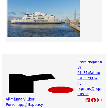
Stora Nygatan
59
211 37 Malmö
070 – 799 57
43
rapidus@rapi
dus.se
LinkedIn
Facebook
Instagram
Allmänna villkor
Personuppgiftspolicy