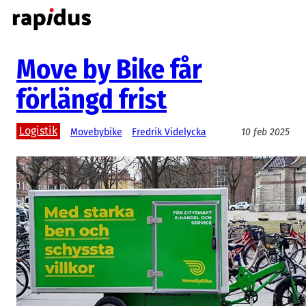
Hoppa
till
innehåll
Move by Bike får
förlängd frist
Logistik
Movebybike
Fredrik Videlycka
10 feb 2025