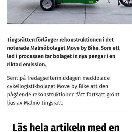
Tingsrätten förlänger rekonstruktionen i det
noterade Malmöbolaget Move by Bike. Som ett
led i processen tar bolaget in nya pengar i en
riktad emission.
Sent på fredagseftermiddagen meddelade
cykellogistikbolaget Move by Bike att den
pågående rekonstruktionen fått fortsatt grönt
ljus av Malmö tingsrätt.
”Under den korta tid som rekonstruktionen
Läs hela artikeln med en
pågått har vi redan genomfört betydande