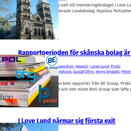
Sporrade av en första exit vill investeringsbolaget I Love L
investeringarna i onoterade Lundabolag. Rapidus fortsätte
skånska investerare.
Rapportperioden för skånska bolag är
Fakta
BE Group
, 
BHG Group
, 
Ependion
, 
Hexpol
, 
I Love Lund
, 
Probi
Anita Johansen
, 
Björn Englund
, 
Gustaf Öhrn
, 
Jenny Sjödahl
, 
Peter
Peter Rosén
I slutet av förra veckan kom rapporter från BE Group, Probi
Ependion, I Love Lund och inte minst BHG Group som lyfte
I Love Lund närmar sig första exit
Finans/Riskkapital