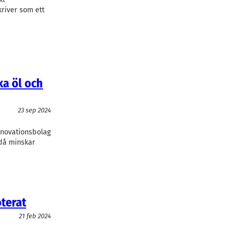
river som ett
ka öl och
23 sep 2024
nnovationsbolag
ndå minskar
oterat
21 feb 2024