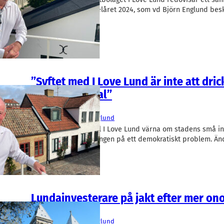
substansvärde för helåret 2024, som vd Björn Englund besk
svårt år. Men i år…
”Syftet med I Love Lund är inte att dric
köpa Alfa Laval”
Finans/Riskkapital
I Love Lund
Björn Englund
Med lokalt kapital vill I Love Lund värna om stadens små i
och ser sig som lösningen på ett demokratiskt problem. Ä
andelen onoterat…
Lundainvesterare på jakt efter mer on
Finans/Riskkapital
I Love Lund
Björn Englund