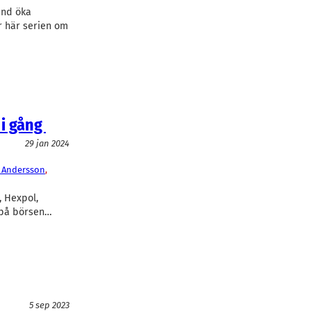
und öka
r här serien om
 i gång
29 jan 2024
 Andersson
, 
, Hexpol,
 på börsen…
5 sep 2023