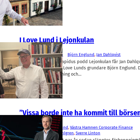
I Love Lund i Lejonkulan
Lejonkulan
Podd
I Love Lund
, 
Lejonkulan
Björn Englund
, 
Jan Dahlqvist
I ett nytt avsnitt av Rapidus podd Lejonkulan får Jan Dahlq
investeringsbolaget I Love Lunds grundare Björn Englund. 
investeringar, avkastning och…
”Vissa borde inte ha kommit till börse
Finans/Riskkapital
Aktiespararna
, 
I Love Lund
, 
Västra Hamnen Corporate Finance
Björn Englund
, 
Oscar Ahlgren
, 
Sverre Linton