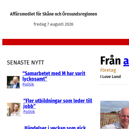
Hoppa
till
Affärsmediet för Skåne och Öresundsregionen
innehåll
fredag 7 augusti 2026
Från
a
SENASTE NYTT
Företag
“Samarbetet med M har varit
I Love Lund
lyckosamt”
Politik
“Fler utbildningar som leder till
jobb”
Politik
Händelser i veckan som gick