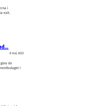
erna i
a exit.
und…
8 maj 2023
 göra de
mentbolaget I