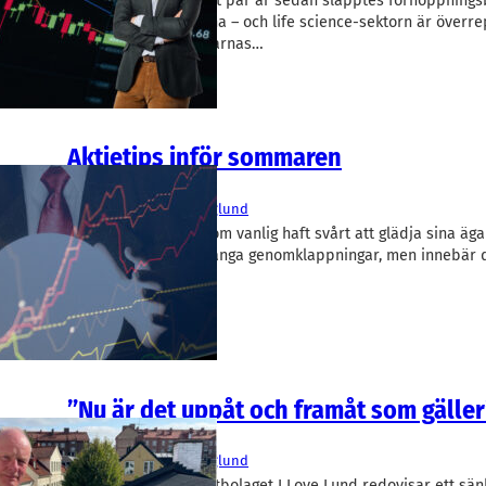
I noteringsyran för ett par år sedan släpptes förhoppnings
var redo in på listorna – och life science-sektorn är överr
Det menar Aktiespararnas…
Aktietips inför sommaren
Finans/Riskkapital
I Love Lund
Björn Englund
Skånska aktier har som vanlig haft svårt att glädja sina äg
året. Det har varit många genomklappningar, men innebär d
finns…
”Nu är det uppåt och framåt som gäller
Finans/Riskkapital
I Love Lund
Björn Englund
Det lokala investmentbolaget I Love Lund redovisar ett sän