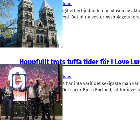
I Love Lund
Björn Englund
I Love Lund har godtagit ett erbjudande om inlösen av akti
portföljbolaget House:id. Det blir investeringsbolagets först
Hoppfullt trots tuffa tider för I Love L
Finans/Riskkapital
I Love Lund
Björn Englund
Att finansiera startups har inte varit det sexigaste man kan
senaste månaderna. Det säger Björn Englund, vd för invest
Love Lund som…