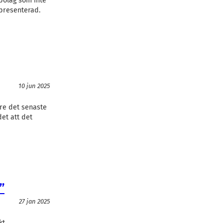
bolag som inte
epresenterad.
10 jun 2025
are det senaste
et att det
”
27 jan 2025
kt