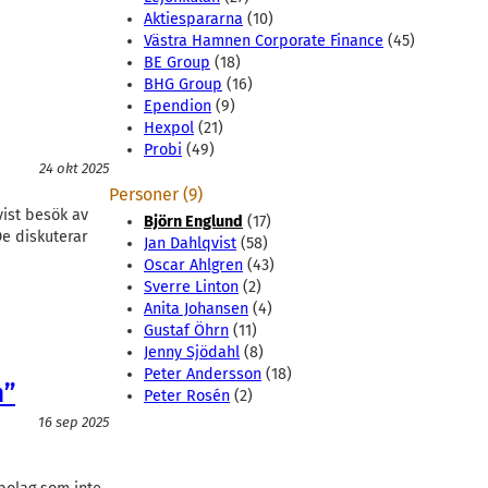
Aktiespararna
(10)
Västra Hamnen Corporate Finance
(45)
BE Group
(18)
BHG Group
(16)
Ependion
(9)
Hexpol
(21)
Probi
(49)
24 okt 2025
Personer (9)
vist besök av
Björn Englund
(17)
De diskuterar
Jan Dahlqvist
(58)
Oscar Ahlgren
(43)
Sverre Linton
(2)
Anita Johansen
(4)
Gustaf Öhrn
(11)
Jenny Sjödahl
(8)
Peter Andersson
(18)
n”
Peter Rosén
(2)
16 sep 2025