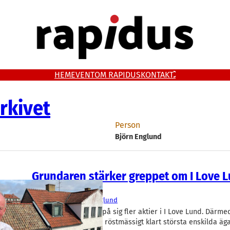
HEM
EVENT
OM RAPIDUS
KONTAKT
rkivet
Person
Björn Englund
Grundaren stärker greppet om I Love 
Aktier
I Love Lund
Björn Englund
Björn Englund köper på sig fler aktier i I Love Lund. Därme
sin ställning som den röstmässigt klart största enskilda äg