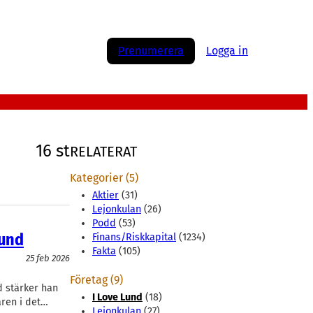
Prenumerera
Logga in
16 st
RELATERAT
Kategorier (5)
Aktier
(31)
Lejonkulan
(26)
Podd
(53)
Lund
Finans/Riskkapital
(1234)
Fakta
(105)
25 feb 2026
Företag (9)
d stärker han
I Love Lund
(18)
aren i det…
Lejonkulan
(27)