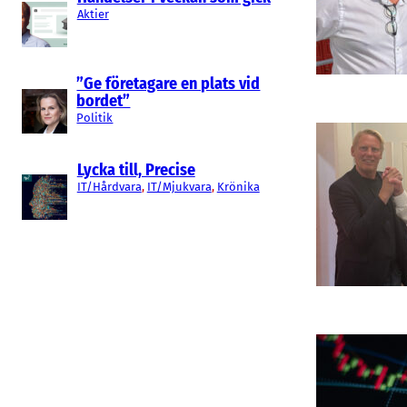
Aktier
”Ge företagare en plats vid
bordet”
Politik
Lycka till, Precise
IT/Hårdvara
, 
IT/Mjukvara
, 
Krönika