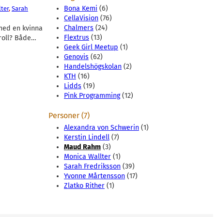
Bona Kemi
(6)
ter
, 
Sarah
CellaVision
(76)
Chalmers
(24)
 med en kvinna
Flextrus
(13)
 roll? Både…
Geek Girl Meetup
(1)
Genovis
(62)
Handelshögskolan
(2)
KTH
(16)
Lidds
(19)
Pink Programming
(12)
Personer (7)
Alexandra von Schwerin
(1)
Kerstin Lindell
(7)
Maud Rahm
(3)
Monica Wallter
(1)
Sarah Fredriksson
(39)
Yvonne Mårtensson
(17)
Zlatko Rither
(1)