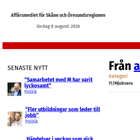
Hoppa
till
Affärsmediet för Skåne och Öresundsregionen
innehåll
lördag 8 augusti 2026
Från
a
SENASTE NYTT
Kategori
“Samarbetet med M har varit
IT/Mjukvara
lyckosamt”
Politik
“Fler utbildningar som leder till
jobb”
Politik
Händelser i veckan som gick