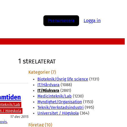
Prenumerera
Logga in
1 st
RELATERAT
Kategorier (7)
Bioteknik/Övrig life science
(1131)
IT/Hårdvara
(1088)
IT/Mjukvara
(2861)
ramtiden
Medicinteknik/Lab
(1230)
Myndighet/Organisation
(1153)
nteknik/Lab
Teknik/Verkstadsindustri
(995)
et / Högskola
Universitet / Högskola
(364)
17 dec 2015
ovis
, 
Företag (10)