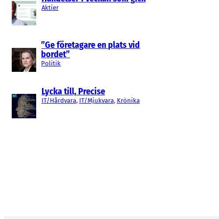
Aktier
”Ge företagare en plats vid
bordet”
Politik
Lycka till, Precise
IT/Hårdvara
, 
IT/Mjukvara
, 
Krönika