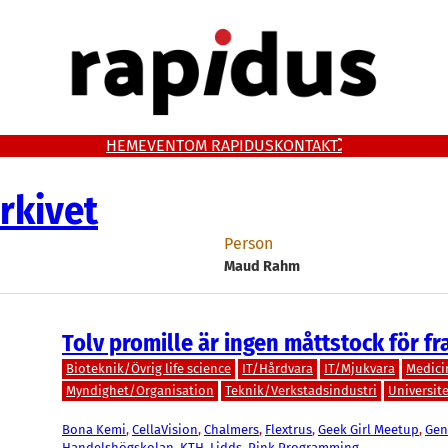
HEM
EVENT
OM RAPIDUS
KONTAKT
rkivet
Person
Maud Rahm
Tolv promille är ingen måttstock för f
Bioteknik/Övrig life science
IT/Hårdvara
IT/Mjukvara
Medici
Myndighet/Organisation
Teknik/Verkstadsindustri
Universit
Bona Kemi
, 
CellaVision
, 
Chalmers
, 
Flextrus
, 
Geek Girl Meetup
, 
Gen
Handelshögskolan
, 
KTH
, 
Lidds
, 
Pink Programming