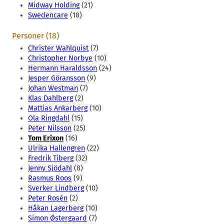
Midway Holding
(21)
Swedencare
(18)
Personer (18)
Christer Wahlquist
(7)
Christopher Norbye
(10)
Hermann Haraldsson
(24)
Jesper Göransson
(9)
Johan Westman
(7)
Klas Dahlberg
(2)
Mattias Ankarberg
(10)
Ola Ringdahl
(15)
Peter Nilsson
(25)
Tom Erixon
(16)
Ulrika Hallengren
(22)
Fredrik Tiberg
(32)
Jenny Sjödahl
(8)
Rasmus Roos
(9)
Sverker Lindberg
(10)
Peter Rosén
(2)
Håkan Lagerberg
(10)
Simon Østergaard
(7)