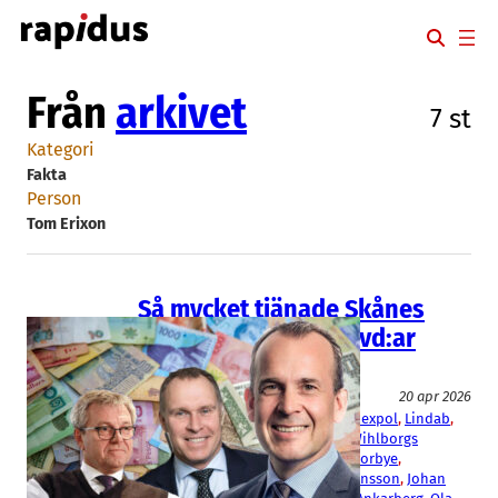
Hoppa
till
innehåll
Från
arkivet
7 st
Kategori
Fakta
Person
Tom Erixon
Så mycket tjänade Skånes
högst betalda börs-vd:ar
2025
Fakta
20 apr 2026
AAK
, 
Alfa Laval
, 
Beijer Ref
, 
Boozt
, 
Hexpol
, 
Lindab
, 
Nolato
, 
Peab
, 
Thule
, 
Trelleborg
, 
Wihlborgs
Christer Wahlquist
, 
Christopher Norbye
, 
Hermann Haraldsson
, 
Jesper Göransson
, 
Johan