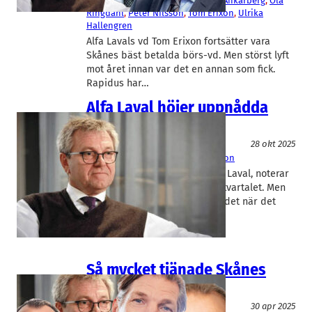
Westman
, 
Klas Dahlberg
, 
Mattias Ankarberg
, 
Ola
Ringdahl
, 
Peter Nilsson
, 
Tom Erixon
, 
Ulrika
Hallengren
Alfa Lavals vd Tom Erixon fortsätter vara
Skånes bäst betalda börs-vd. Men störst lyft
mot året innan var det en annan som fick.
Rapidus har…
Alfa Laval höjer uppnådda
mål
Fakta
28 okt 2025
Alfa Laval
, 
Heimstaden
Tom Erixon
Skånes största börsbolag, Alfa Laval, noterar
minskad orderingång i tredje kvartalet. Men
vd Tom Erixon oroas inte över det när det
trots allt ligger beställningar…
Så mycket tjänade Skånes
börsvd:ar 2024
Fakta
30 apr 2025