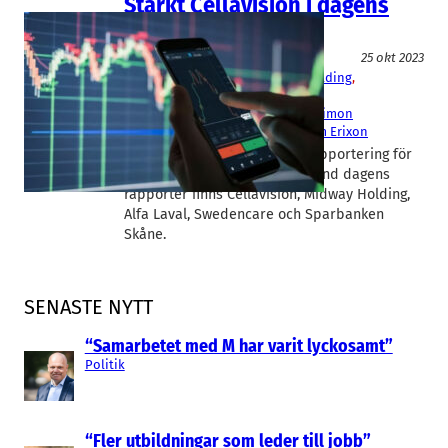
Starkt Cellavision i dagens
rapportflod
Fakta
25 okt 2023
Alfa Laval
, 
CellaVision
, 
Midway Holding
, 
Sparbanken Skåne
, 
Swedencare
Håkan Lagerberg
, 
Rasmus Roos
, 
Simon
Østergaard
, 
Sverker Lindberg
, 
Tom Erixon
Säsongen för börsbolagens rapportering för
årets tredje kvartal är här. Bland dagens
rapporter finns Cellavision, Midway Holding,
Alfa Laval, Swedencare och Sparbanken
Skåne.
SENASTE NYTT
“Samarbetet med M har varit lyckosamt”
Politik
“Fler utbildningar som leder till jobb”