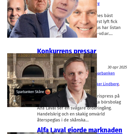
AAK
, 
Alfa Laval
, 
Camurus
, 
Trelleborg
Fredrik Tiberg
, 
Tom Erixon
Alfa Lavals Tom Erixon var Skånes bäst
betalda börs-vd 2024. Men störst lyft fick
Camurus Fredrik Tiberg. Rapidus har listan
över Skånes bäst betalda börs-vd:ar.…
Konkurrens pressar
Sparbanken Skåne
Fakta
30 apr 2025
Alfa Laval
, 
Arjo
, 
Ependion
, 
Haki
, 
Sparbanken
Skåne
Jenny Sjödahl
, 
Rasmus Roos
, 
Sverker Lindberg
, 
Tom Erixon
Sparbanken Skåne dras med prispress på
utlåningsaffären. Skånes största börsbolag
Alfa Laval ser en svagare orderingång.
Handelskrig och en skakig omvärld
återspeglas i de skånska…
Alfa Laval gjorde marknaden