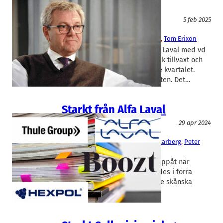
besviken
Fakta
5 feb 2025
AAK
, 
Alfa Laval
, 
Haki Safety
Johan Westman
, 
Sverker Lindberg
, 
Tom Erixon
Skånes största börsbolag, Alfa Laval med vd
Tom Erixon, levererade organisk tillväxt och
rekordstort kassaflöde i fjärde kvartalet.
Trots det föll aktien på rapporten. Det…
Starkt från Alfa Laval
Fakta
29 apr 2024
Alfa Laval
, 
Boozt
, 
Hexpol
, 
Thule
Hermann Haraldsson
, 
Mattias Ankarberg
, 
Peter
Rosén
, 
Tom Erixon
Alfa Lavals aktie tog ett skutt uppåt när
kvartalsrapporten presenterades i förra
veckan. Rapidus samlar upp de skånska
storbolagsrapporterna.