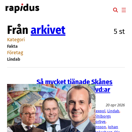
Hoppa
till
innehåll
Från
arkivet
5 st
Kategori
Fakta
Företag
Lindab
Så mycket tjänade Skånes
högst betalda börs-vd:ar
2025
Fakta
20 apr 2026
AAK
, 
Alfa Laval
, 
Beijer Ref
, 
Boozt
, 
Hexpol
, 
Lindab
, 
Nolato
, 
Peab
, 
Thule
, 
Trelleborg
, 
Wihlborgs
Christer Wahlquist
, 
Christopher Norbye
, 
Hermann Haraldsson
, 
Jesper Göransson
, 
Johan