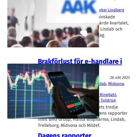
AAK
, 
Haki Safety
, 
Lindab
Johan Westman
, 
Ola Ringdahl
, 
Sverker Lindberg
Fett- och matoljebolaget AAK minskade
försäljningen en aning under fjärde kvartalet,
men ökade vinsten rejält. Även Lindab och
Haki Safetys rapporter kom i dag.
Brakförlust för e-handlare i
dagens rapportflod
Fakta
26 okt 2023
BHG Group
, 
Hansa Biopharma
, 
Lindab
, 
Midsona
, 
MilDef
, 
Trelleborg
David Ljunggren
, 
Gustaf Öhrn
, 
Ola Ringdahl
, 
Peter Åsberg
, 
Peter Nilsson
, 
Søren Tulstrup
Börsbolagens rapporter för årets tredje
kvartal strömmar in. Bland dagens rapporter
finns BHG Group, Hansa Biopharma, Lindab,
Trelleborg, Midsona och Mildef.
Dagens rapporter