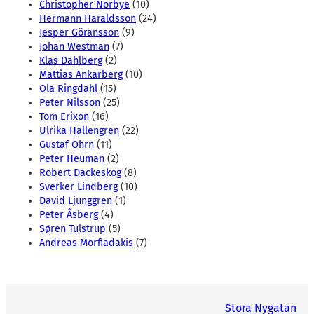
Christopher Norbye
(10)
Hermann Haraldsson
(24)
Jesper Göransson
(9)
Johan Westman
(7)
Klas Dahlberg
(2)
Mattias Ankarberg
(10)
Ola Ringdahl
(15)
Peter Nilsson
(25)
Tom Erixon
(16)
Ulrika Hallengren
(22)
Gustaf Öhrn
(11)
Peter Heuman
(2)
Robert Dackeskog
(8)
Sverker Lindberg
(10)
David Ljunggren
(1)
Peter Åsberg
(4)
Søren Tulstrup
(5)
Andreas Morfiadakis
(7)
Stora Nygatan