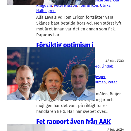
Westman
, 
Klas Dahlberg
, 
Mattias Ankarberg
, 
Ola
Ringdahl
, 
Peter Nilsson
, 
Tom Erixon
, 
Ulrika
Hallengren
Alfa Lavals vd Tom Erixon fortsätter vara
Skånes bäst betalda börs-vd. Men störst lyft
mot året innan var det en annan som fick.
Rapidus har…
Försiktig optimism i
rapporterna
Fakta
27 okt 2025
Beijer Ref
, 
BHG Group
, 
Careium
, 
Doro
, 
Lindab
, 
Peab
, 
Trelleborg
Christopher Norbye
, 
Gustaf Öhrn
, 
Jesper
Göransson
, 
Ola Ringdahl
, 
Peter Heuman
, 
Peter
Nilsson
, 
Robert Dackeskog
Duni skriver upp de finansiella målen, Beijer
Ref flaggar för kostnadsbesparingar och
möjligen har det vänt på riktigt för e-
handlaren BHG. Här här svepet över…
Fet rapport även från AAK
Fakta
7 feb 2024