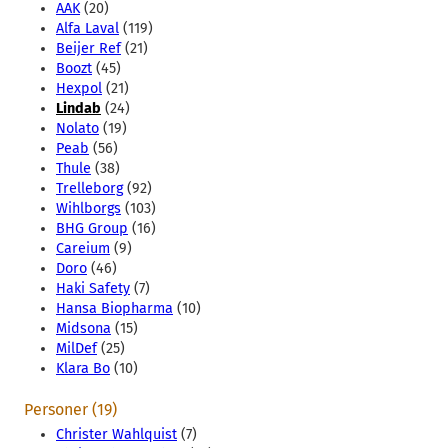
AAK
(20)
Alfa Laval
(119)
Beijer Ref
(21)
Boozt
(45)
Hexpol
(21)
Lindab
(24)
Nolato
(19)
Peab
(56)
Thule
(38)
Trelleborg
(92)
Wihlborgs
(103)
BHG Group
(16)
Careium
(9)
Doro
(46)
Haki Safety
(7)
Hansa Biopharma
(10)
Midsona
(15)
MilDef
(25)
Klara Bo
(10)
Personer (19)
Christer Wahlquist
(7)