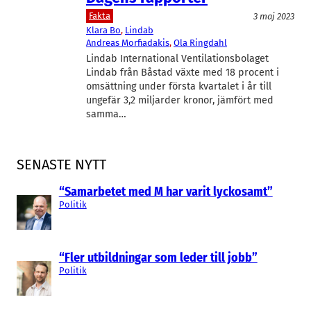
Fakta
3 maj 2023
Klara Bo
, 
Lindab
Andreas Morfiadakis
, 
Ola Ringdahl
Lindab International Ventilationsbolaget
Lindab från Båstad växte med 18 procent i
omsättning under första kvartalet i år till
ungefär 3,2 miljarder kronor, jämfört med
samma…
SENASTE NYTT
“Samarbetet med M har varit lyckosamt”
Politik
“Fler utbildningar som leder till jobb”
Politik