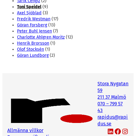
Tarik Cengiz
(2)
Toni Speidel
(9)
Axel Sjöblad
(3)
Fredrik Westman
(17)
Göran Forsberg
(13)
Peter Buhl Jensen
(7)
Charlotte Ahlgren Moritz
(12)
Henrik Brorsson
(1)
Olof Stocksén
(1)
Göran Lundborg
(2)
Stora Nygatan
59
211 37 Malmö
070 – 799 57
43
rapidus@rapi
dus.se
LinkedIn
Facebook
Instagram
Allmänna villkor