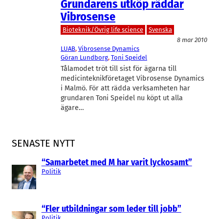
Grundarens utköp räddar
Vibrosense
Bioteknik/Övrig life science
Svenska
8 mar 2010
LUAB
, 
Vibrosense Dynamics
Göran Lundborg
, 
Toni Speidel
Tålamodet tröt till sist för ägarna till
medicinteknikföretaget Vibrosense Dynamics
i Malmö. För att rädda verksamheten har
grundaren Toni Speidel nu köpt ut alla
ägare…
SENASTE NYTT
“Samarbetet med M har varit lyckosamt”
Politik
“Fler utbildningar som leder till jobb”
Politik