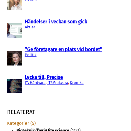
Händelser i veckan som gick
Aktier
”Ge företagare en plats vid bordet”
Politik
Lycka till, Precise
IT/Hårdvara
, 
IT/Mjukvara
, 
Krönika
RELATERAT
Kategorier (5)
Bioteknik/Övrig life science
(1131)