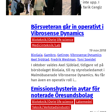
Medeonbolaget Vibrosense ger inte upp. I
dagarna tillträder den nya vd:n Tarik Cengiz
som…
Börsveteran går in operativt i
Vibrosense Dynamics
Bioteknik/Övrig life science
Medicinteknik/Lab
19 nov 2018
BioGaia
, 
Gambro
, 
Getinge
, 
Vibrosense Dynamics
Axel Sjöblad
, 
Fredrik Westman
, 
Toni Speidel
I oktober valdes Axel Sjöblad, tidigare vd på
börsbolaget BioGaia, till ny styrelseledamot i
Malmöbaserade Vibrosense Dynamics. Nu får
han även en operativ roll i…
Emissionshysterin avtar för
noterade Öresundsbolag
Bioteknik/Övrig life science
Läkemedel
Teknik/Verkstadsindustri