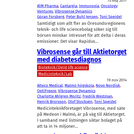
15 maj 2017
A1M Pharma
, 
Cantargia
, 
Immunovia
, 
Oncology
Ventures
, 
Vibrosense Dynamics
Göran Forsberg
, 
Peter Buhl Jensen
, 
Toni Speidel
Samtidigt som allt fler av Öresundsregionens
teknik- och life sciencebolag söker sig till
börsen minskar intresset för att delta i deras
emissioner. Det visar Rapidus…
Vibrosense går till Aktietorget
med diabetesdiagnos
Bioteknik/Övrig life science
Medicinteknik/Lab
19 nov 2014
Alteco Medical
, 
Malmö högskola
, 
Novo Nordisk
, 
OptiFreeze
, 
Vibrosense Dynamics
Charlotte Ahlgren Moritz
, 
Fredrik Westman
, 
Henrik Brorsson
, 
Olof Stocksén
, 
Toni Speidel
Medicinteknikföretaget Vibrosense, med säte
på Medeon i Malmö, är på väg till Aktietorget.
I samband med listningen siktar bolaget på
att ta in 14 miljoner…