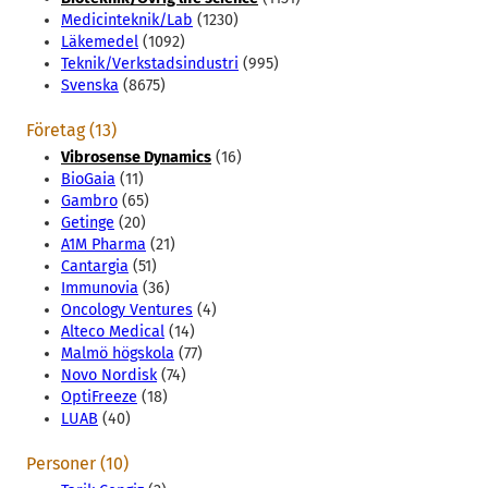
Medicinteknik/Lab
(1230)
Läkemedel
(1092)
Teknik/Verkstadsindustri
(995)
Svenska
(8675)
Företag (13)
Vibrosense Dynamics
(16)
BioGaia
(11)
Gambro
(65)
Getinge
(20)
A1M Pharma
(21)
Cantargia
(51)
Immunovia
(36)
Oncology Ventures
(4)
Alteco Medical
(14)
Malmö högskola
(77)
Novo Nordisk
(74)
OptiFreeze
(18)
LUAB
(40)
Personer (10)