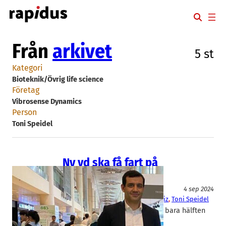
Hoppa
till
innehåll
Från
arkivet
5 st
Kategori
Bioteknik/Övrig life science
Företag
Vibrosense Dynamics
Person
Toni Speidel
Ny vd ska få fart på
Vibrosense
Bioteknik/Övrig life science
4 sep 2024
Vibrosense Dynamics
Tarik Cengiz
, 
Toni Speidel
Den senaste nyemissionen gav bara hälften
av det önskade kapitalet. Men