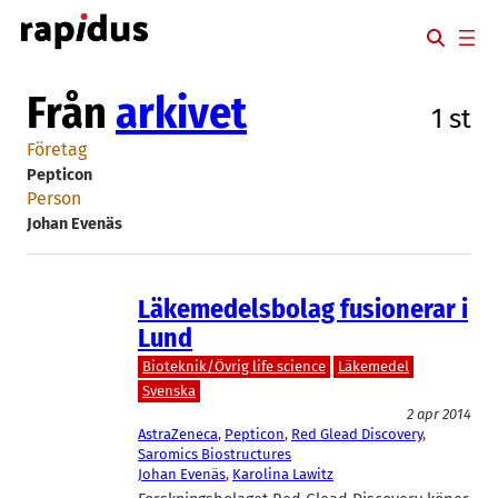
Hoppa
till
innehåll
Från
arkivet
1 st
Företag
Pepticon
Person
Johan Evenäs
Läkemedelsbolag fusionerar i
Lund
Bioteknik/Övrig life science
Läkemedel
Svenska
2 apr 2014
AstraZeneca
, 
Pepticon
, 
Red Glead Discovery
, 
Saromics Biostructures
Johan Evenäs
, 
Karolina Lawitz