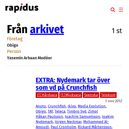
Hoppa
till
innehåll
Från
arkivet
1 st
Företag
Obigo
Person
Yasemin Arhaan Modéer
EXTRA: Nydemark tar över
som vd på Crunchfish
IT/Hårdvara
IT/Mjukvara
Svenska
Telekom
1 nov 2012
Anoto
, 
Crunchfish
, 
Ikivo
, 
Media Evolution
, 
Obigo
, 
TAT
, 
Teleca
, 
Timbro Syd
, 
Zimpl
Håkan Paulsson
, 
Joachim Samuelsson
, 
Joakim
Nydemark
, 
Jörgen Neckmar
, 
Mohammed Al-
Amoudi
, 
Paul Cronholm
, 
Rickard Mårtensson
, 