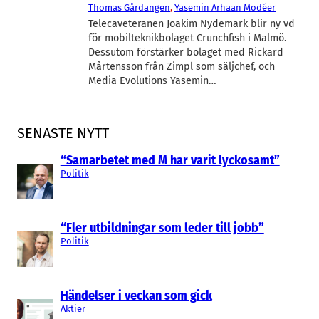
Thomas Gårdängen
, 
Yasemin Arhaan Modéer
Telecaveteranen Joakim Nydemark blir ny vd
för mobilteknikbolaget Crunchfish i Malmö.
Dessutom förstärker bolaget med Rickard
Mårtensson från Zimpl som säljchef, och
Media Evolutions Yasemin…
SENASTE NYTT
“Samarbetet med M har varit lyckosamt”
Politik
“Fler utbildningar som leder till jobb”
Politik
Händelser i veckan som gick
Aktier