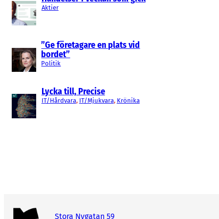
Aktier
”Ge företagare en plats vid
bordet”
Politik
Lycka till, Precise
IT/Hårdvara
, 
IT/Mjukvara
, 
Krönika
Stora Nygatan 59