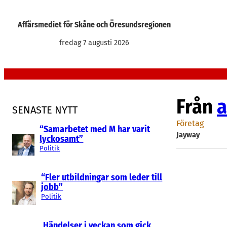
Hoppa
till
Affärsmediet för Skåne och Öresundsregionen
innehåll
fredag 7 augusti 2026
Från
a
SENASTE NYTT
Företag
“Samarbetet med M har varit
Jayway
lyckosamt”
Politik
“Fler utbildningar som leder till
jobb”
Politik
Händelser i veckan som gick