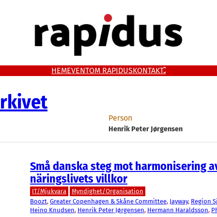
HEM
EVENT
OM RAPIDUS
KONTAKT
rkivet
Person
Henrik Peter Jørgensen
Små danska steg mot harmonisering a
näringslivets villkor
IT/Mjukvara
Myndighet/Organisation
Boozt
, 
Greater Copenhagen & Skåne Committee
, 
Jayway
, 
Region S
Heino Knudsen
, 
Henrik Peter Jørgensen
, 
Hermann Haraldsson
, 
P