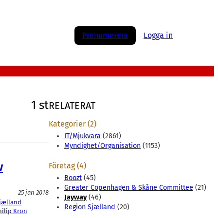
Prenumerera
Logga in
1 st
RELATERAT
Kategorier (2)
IT/Mjukvara
(2861)
Myndighet/Organisation
(1153)
v
Företag (4)
Boozt
(45)
Greater Copenhagen & Skåne Committee
(21)
25 jan 2018
Jayway
(46)
jælland
Region Sjælland
(20)
hilip Kron