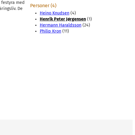
s festyra med
Personer (4)
ringsliv. De
Heino Knudsen
(4)
Henrik Peter Jørgensen
(1)
Hermann Haraldsson
(24)
Philip Kron
(11)