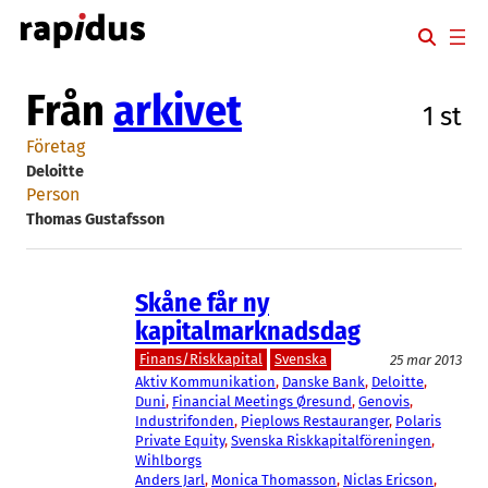
Hoppa
till
innehåll
Från
arkivet
1 st
Företag
Deloitte
Person
Thomas Gustafsson
Skåne får ny
kapitalmarknadsdag
Finans/Riskkapital
Svenska
25 mar 2013
Aktiv Kommunikation
, 
Danske Bank
, 
Deloitte
, 
Duni
, 
Financial Meetings Øresund
, 
Genovis
, 
Industrifonden
, 
Pieplows Restauranger
, 
Polaris
Private Equity
, 
Svenska Riskkapitalföreningen
, 
Wihlborgs
Anders Jarl
, 
Monica Thomasson
, 
Niclas Ericson
, 