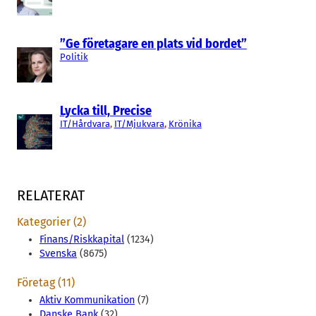
”Ge företagare en plats vid bordet”
Politik
Lycka till, Precise
IT/Hårdvara
, 
IT/Mjukvara
, 
Krönika
RELATERAT
Kategorier (2)
Finans/Riskkapital
(1234)
Svenska
(8675)
Företag (11)
Aktiv Kommunikation
(7)
Danske Bank
(32)