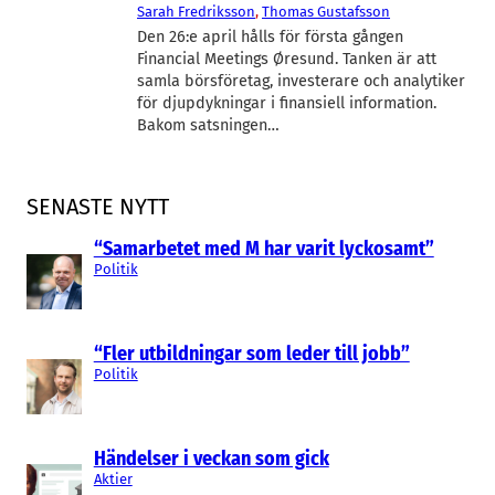
Sarah Fredriksson
, 
Thomas Gustafsson
Den 26:e april hålls för första gången
Financial Meetings Øresund. Tanken är att
samla börsföretag, investerare och analytiker
för djupdykningar i finansiell information.
Bakom satsningen…
SENASTE NYTT
“Samarbetet med M har varit lyckosamt”
Politik
“Fler utbildningar som leder till jobb”
Politik
Händelser i veckan som gick
Aktier