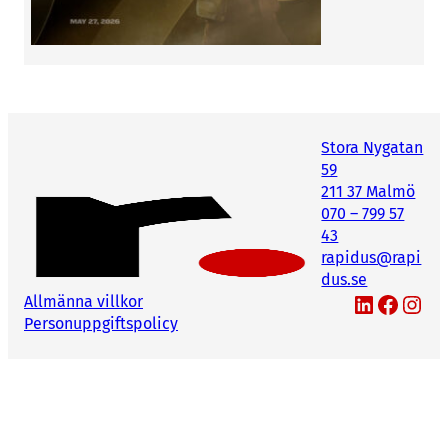
Stora Nygatan
59
211 37 Malmö
070 – 799 57
43
rapidus@rapi
dus.se
LinkedIn
Facebook
Instagram
Allmänna villkor
Personuppgiftspolicy