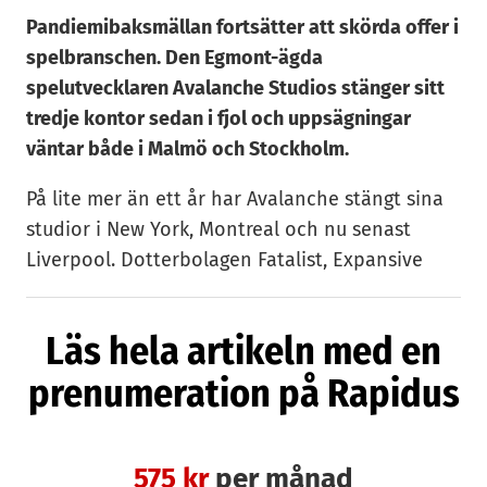
Pandiemibaksmällan fortsätter att skörda offer i
spelbranschen. Den Egmont-ägda
spelutvecklaren Avalanche Studios stänger sitt
tredje kontor sedan i fjol och uppsägningar
väntar både i Malmö och Stockholm.
På lite mer än ett år har Avalanche stängt sina
studior i New York, Montreal och nu senast
Liverpool. Dotterbolagen Fatalist, Expansive
Worlds och Systemic Reaction har upplösts och
uppgått i Avalanche Studios Group. Nu återstår
Läs hela artikeln med en
bara verksamheterna i Stockholm och Malmö.
prenumeration på Rapidus
– Där ska vi reducera vår personal och
omstrukturera teamen för att möta våra spels
behov, skriver bolaget på sin hemsida.
575 kr
per månad