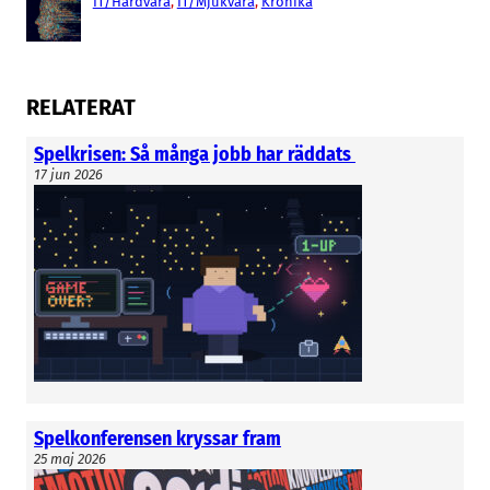
IT/Hårdvara
, 
IT/Mjukvara
, 
Krönika
RELATERAT
Spelkrisen: Så många jobb har räddats
17 jun 2026
Spelkonferensen kryssar fram
25 maj 2026