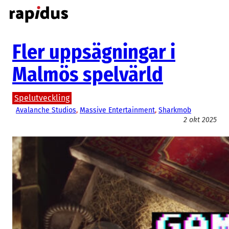
Hoppa
till
innehåll
Fler uppsägningar i
Malmös spelvärld
Spelutveckling
Avalanche Studios
, 
Massive Entertainment
, 
Sharkmob
2 okt 2025