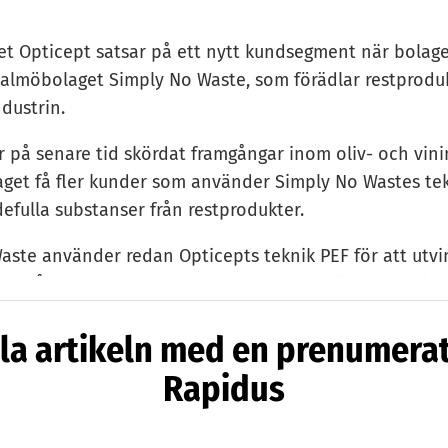
t Opticept satsar på ett nytt kundsegment när bolage
Malmöbolaget Simply No Waste, som förädlar restproduk
dustrin.
r på senare tid skördat framgångar inom oliv- och vini
get få fler kunder som använder Simply No Wastes tek
efulla substanser från restprodukter.
aste använder redan Opticepts teknik PEF för att utv
n från restprodukter i form av avocadokärnor till sin
knik som utnyttjar elektriska fält för att mjuka upp e
la artikeln med en prenumera
ittills har Simply No Waste hyrt in sig på en maskin ho
 bolaget skala upp produktionen och installera en mask
Rapidus
lokaler.
Waste är ett jättespännande litet bolag med få resurs