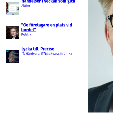
Händelser i veckan som gick
Aktier
”Ge företagare en plats vid
bordet”
Politik
Lycka till, Precise
IT/Hårdvara
, 
IT/Mjukvara
, 
Krönika