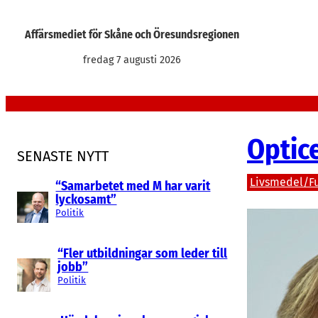
Hoppa
till
Affärsmediet för Skåne och Öresundsregionen
innehåll
fredag 7 augusti 2026
Optice
SENASTE NYTT
Livsmedel/Fu
“Samarbetet med M har varit
lyckosamt”
Politik
“Fler utbildningar som leder till
jobb”
Politik