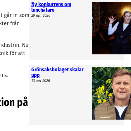
Ny konkurrens om
lunchätare
t går in som
29 apr 2026
ter från
ndustrin. Nu
nik för att
Grönsaksbolaget skalar
inna
upp
13 apr 2026
 dryck Kado.
xempelvis
tion på
s Opticept,
in i sina
er. Därför