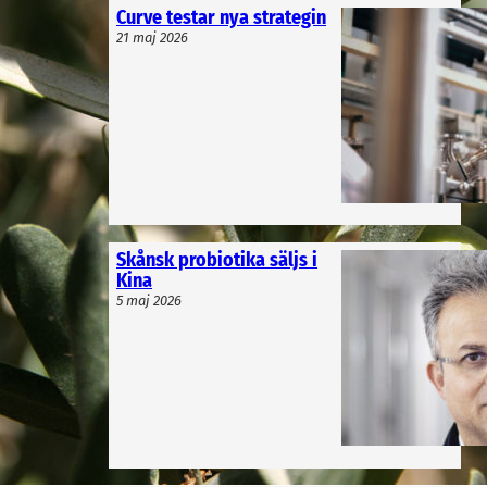
Curve testar nya strategin
21 maj 2026
Skånsk probiotika säljs i
Kina
5 maj 2026