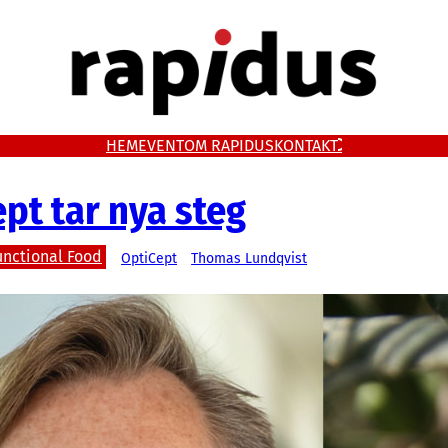
HEM
EVENT
OM RAPIDUS
KONTAKT
pt tar nya steg
nctional Food
OptiCept
Thomas Lundqvist