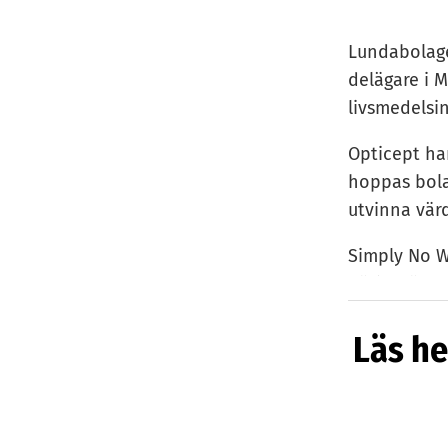
Lundabolage
delägare i 
livsmedelsin
Opticept ha
hoppas bola
utvinna värd
Simply No W
näringsämne
PEF är en te
Läs he
livsmedel. H
men nu vill
produktions
– Simply No 