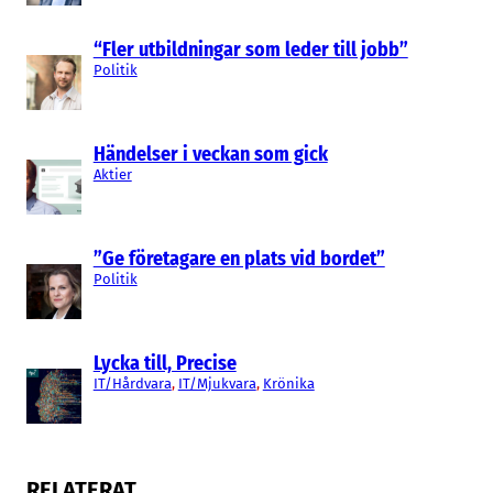
Målet är att utveckla tidigare diagnostik för
“Fler utbildningar som leder till jobb”
bukspottkörtelcancer. Metoden är att mäta
Politik
specifika proteiner i blodprov, med hjälp av
antikroppar. Då får man en bild över patientens
Händelser i veckan som gick
immunsystem som skiljer sig åt mellan sjuka och
Aktier
friska personer.
Olof Peterson
”Ge företagare en plats vid bordet”
Politik
Lycka till, Precise
IT/Hårdvara
, 
IT/Mjukvara
, 
Krönika
RELATERAT