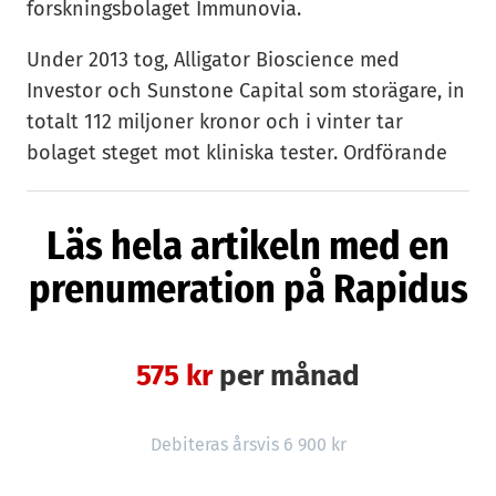
forskningsbolaget Immunovia.
Under 2013 tog, Alligator Bioscience med
Investor och Sunstone Capital som storägare, in
totalt 112 miljoner kronor och i vinter tar
bolaget steget mot kliniska tester. Ordförande
Mats Grahn tycker det känns rätt att begära
utträde nu.
Läs hela artikeln med en
— Det känns bra, vi är i ett fantastiskt läge och
prenumeration på Rapidus
har gått från att vara ett techbolag in i kliniska
försök. Det finns bara 24 timmar på dygnet och
då känns det bra att gå när vi är så nära
575 kr
per månad
genombrott, säger han till Rapidus.
Tills vidare tar styrelseledamoten Peter Benson
Debiteras årsvis 6 900 kr
över ordförandeklubban. Mats Grahn står dock