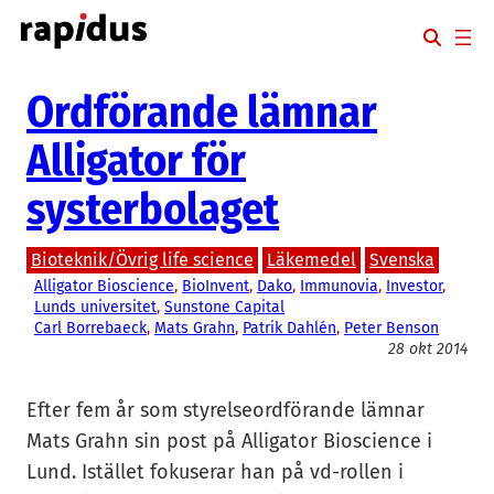
Hoppa
till
innehåll
Ordförande lämnar
Alligator för
systerbolaget
Bioteknik/Övrig life science
Läkemedel
Svenska
Alligator Bioscience
, 
BioInvent
, 
Dako
, 
Immunovia
, 
Investor
, 
Lunds universitet
, 
Sunstone Capital
Carl Borrebaeck
, 
Mats Grahn
, 
Patrik Dahlén
, 
Peter Benson
28 okt 2014
Efter fem år som styrelseordförande lämnar
Mats Grahn sin post på Alligator Bioscience i
Lund. Istället fokuserar han på vd-rollen i