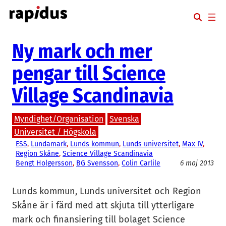
Hoppa
till
innehåll
Ny mark och mer
pengar till Science
Village Scandinavia
Myndighet/Organisation
Svenska
Universitet / Högskola
ESS
, 
Lundamark
, 
Lunds kommun
, 
Lunds universitet
, 
Max IV
, 
Region Skåne
, 
Science Village Scandinavia
Bengt Holgersson
, 
BG Svensson
, 
Colin Carlile
6 maj 2013
Lunds kommun, Lunds universitet och Region
Skåne är i färd med att skjuta till ytterligare
mark och finansiering till bolaget Science