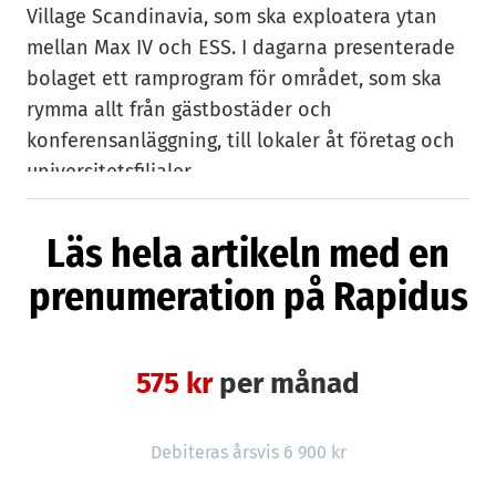
Village Scandinavia, som ska exploatera ytan
mellan Max IV och ESS. I dagarna presenterade
bolaget ett ramprogram för området, som ska
rymma allt från gästbostäder och
konferensanläggning, till lokaler åt företag och
universitetsfilialer.
Enligt ett färskt styrelsebeslut ska Region Skåne
Läs hela artikeln med en
och Lunds kommun skänka två angränsande
prenumeration på Rapidus
markområden till Science Village Scandinavia
AB, vilket ökar bolagets domäner från 17 till 24
hektar. Lunds universitet ska istället bidra med
drygt fyra miljoner kronor i kontant finansiering.
575 kr
per månad
Fortfarande måste planen klubbas i bland
annat kommun- och regionfullmäktige men det
Debiteras årsvis 6 900 kr
är mest en formalitet, uppger Science Village