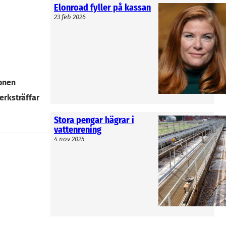
Elonroad fyller på kassan
23 feb 2026
mmer
 in som ny
on-VD:n
onen
erksträffar
Stora pengar hägrar i
vattenrening
4 nov 2025