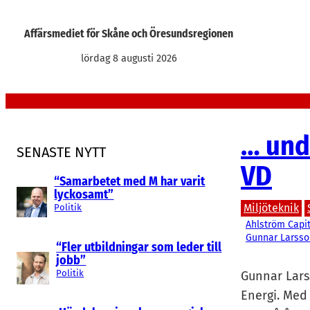
Hoppa
till
Affärsmediet för Skåne och Öresundsregionen
innehåll
lördag 8 augusti 2026
… und
SENASTE NYTT
VD
“Samarbetet med M har varit
lyckosamt”
Miljöteknik
Politik
Ahlström Capit
Gunnar Larsso
“Fler utbildningar som leder till
jobb”
Politik
Gunnar Larss
Energi. Med