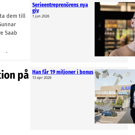
Serieentreprenörens nya
giv
ta dem till
1 jun 2026
 Gunnar
re Saab
 gått in
 av fem, är
tion på
Han får 19 miljoner i bonus
13 apr 2026
cent. Det
erkningsgrad
dgrader än