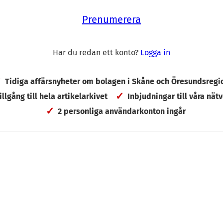
Prenumerera
 redan i dag ett kontor i Sibbhult. Huvudkontoret ko
 placeras i Malmö, uppger Gunnar Larsson.
Har du redan ett konto?
Logga in
fären har Panu Routila, VD för Ahlström Capitals, gått
 Ripasso. Kvar i styrelsen finns även före detta Ericss
Tidiga affärsnyheter om bolagen i Skåne och Öresundsregi
er Nilsson och Scaniadirektören Hans Hansson.
tillgång till hela artikelarkivet
Inbjudningar till våra nätv
2 personliga användarkonton ingår