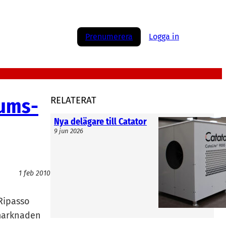
Prenumerera
Logga in
kums-
RELATERAT
Nya delägare till Catator
9 jun 2026
1 feb 2010
 Ripasso
 marknaden