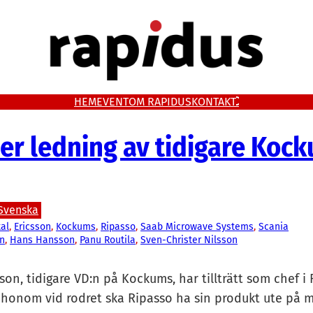
HEM
EVENT
OM RAPIDUS
KONTAKT
er ledning av tidigare Koc
Svenska
al
, 
Ericsson
, 
Kockums
, 
Ripasso
, 
Saab Microwave Systems
, 
Scania
n
, 
Hans Hansson
, 
Panu Routila
, 
Sven-Christer Nilsson
on, tidigare VD:n på Kockums, har tillträtt som chef i
 honom vid rodret ska Ripasso ha sin produkt ute på