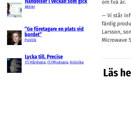
Händelser i veckan som gick
om två år.
Aktier
— Vi står in
färdig produ
”Ge företagare en plats vid
Larsson, so
bordet”
Microwave S
Politik
Inte heller 
Lycka till, Precise
med, men sä
IT/Hårdvara
, 
IT/Mjukvara
, 
Krönika
Läs he
mycket nöjd
— Tekniken h
demonstrati
kan ställas 
på 10 proce
I slutänden
Sveriges för