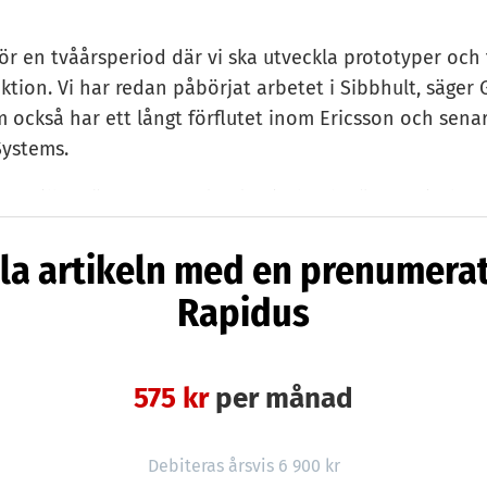
för en tvåårsperiod där vi ska utveckla prototyper och 
ktion. Vi har redan påbörjat arbetet i Sibbhult, säger
m också har ett långt förflutet inom Ericsson och sena
ystems.
han vill berätta hur mycket kapital Ahlström Capital har
ger att grundarna i Ripasso, där Gunnar Larsson är en
la artikeln med en prenumera
a med affären.
Rapidus
ar visat sig ha väldigt stor potential. I
onsanläggningar kan vi se en verkningsgrad på 30 pro
i proportion till dagens solceller som knappt når en v
575 kr
per månad
nt, säger Gunnar Larsson.
 kommer produkten kräva sydligare, och soligare, bred
Debiteras årsvis 6 900 kr
 att vara lönsam.