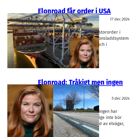
Elonroad får order i USA
Miljöteknik
17 dec 2024
Elonroad
Karin Ebbinghaus
Elonroad i Lund har landat en stororder i
USA. Bolaget ska leverera fordonsladdsystem
till en hamnterminal i Long Beach i
Kalifornien. Det är den första…
Elonroad: Tråkigt men ingen
katastrof
Miljöteknik
5 dec 2024
Elonroad
Karin Ebbinghaus
I en pinfärsk rapport till Regeringen har
Trafikverket slagit fast att Sverige inte bör
planera för en större utbyggnad av elvägar,
där fordon laddas medan…