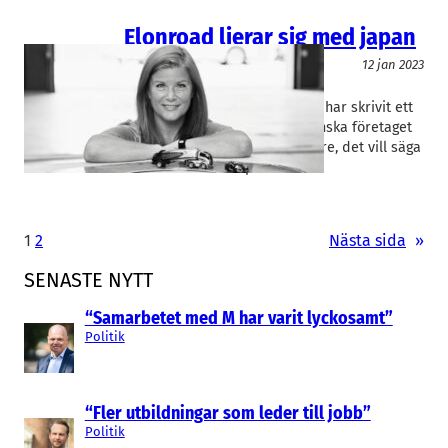
Elonroad lierar sig med japan
IT/Hårdvara
12 jan 2023
Elonroad
Karin Ebbinghaus
Elvägsbolaget Elonroad i Lund har skrivit ett
samarbetsavtal med det japanska företaget
Aisin om tillverkning av avtagare, det vill säga
den del som fästs på…
1
2
Nästa sida
»
SENASTE NYTT
“Samarbetet med M har varit lyckosamt”
Politik
“Fler utbildningar som leder till jobb”
Politik