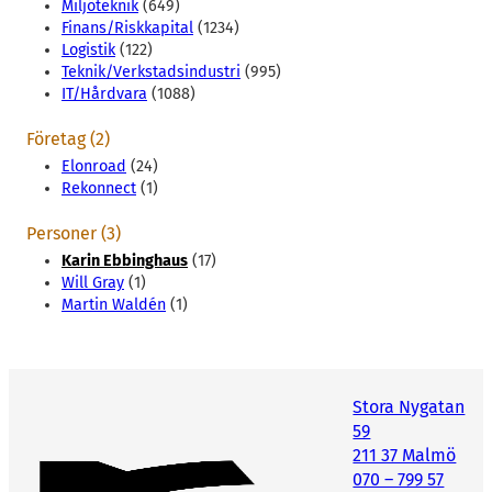
Miljöteknik
(649)
Finans/Riskkapital
(1234)
Logistik
(122)
Teknik/Verkstadsindustri
(995)
IT/Hårdvara
(1088)
Företag (2)
Elonroad
(24)
Rekonnect
(1)
Personer (3)
Karin Ebbinghaus
(17)
Will Gray
(1)
Martin Waldén
(1)
Stora Nygatan
59
211 37 Malmö
070 – 799 57