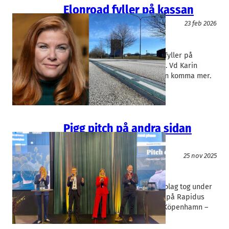
Elonroad fyller på kassan
Infrastruktur
Miljöteknik
23 feb 2026
Elonroad
Karin Ebbinghaus
Elonroad i Lund, som tillverkar
laddningsskenor för elfordon, fyller på
kassan med 22 miljoner kronor. Vd Karin
Ebbinghaus antyder att det kan komma mer.
Pigg pitch på andra sidan
sundet
Finans/Riskkapital
25 nov 2025
Elonroad
, 
Rekonnect
Karin Ebbinghaus
, 
Will Gray
Två skånska och fyra danska bolag tog under
måndagskvällen plats på scen på Rapidus
pitchevent hos Danske Bank i Köpenhamn –
ett krafttag för att…