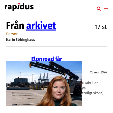
Hoppa
till
innehåll
Från
arkivet
17 st
Person
Karin Ebbinghaus
Elonroad får
nyckelinvestering
Infrastruktur
28 maj 2026
Elonroad
Karin Ebbinghaus
Elonroad i Lund får in nästan 90 Mkr i en
nyemission som riktas till tre nya
internationella investerare. – Otroligt skönt,
det känns som att…