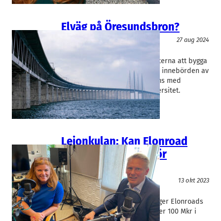
Elväg på Öresundsbron?
Miljöteknik
27 aug 2024
Elonroad
Karin Ebbinghaus
Elonroad undersöker möjligheterna att bygga
elväg på Öresundsbron. Det är innebörden av
ny avsiktsförklaring tillsammans med
Öresundsbron och Lunds universitet.
Lejonkulan: Kan Elonroad
etablera standard för
elvägar?
Logistik
13 okt 2023
Elonroad
Karin Ebbinghaus
– Ambition har en prislapp, säger Elonroads
vd Karing Ebbinghuas som söker 100 Mkr i