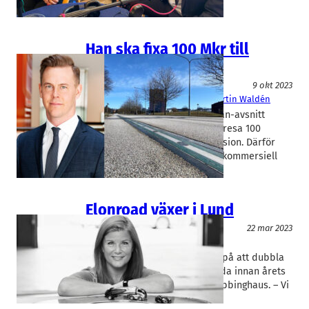
riskkapital.
Han ska fixa 100 Mkr till
Elonroad
Miljöteknik
9 okt 2023
Elonroad
Karin Ebbinghaus
, 
Martin Waldén
I veckans kommande Lejonkulan-avsnitt
avslöjar Elonroad att man ska resa 100
miljoner kronor i nästa nyemission. Därför
värvar nu Lundabolaget en ny kommersiell
chef.
Elonroad växer i Lund
Teknik/Verkstadsindustri
22 mar 2023
Elonroad
Karin Ebbinghaus
Elvägsbolaget Elonroad siktar på att dubbla
personalstyrkan till 40 anställda innan årets
slut, enligt bolagets vd Karin Ebbinghaus. – Vi
har nu runt 20 anställda…