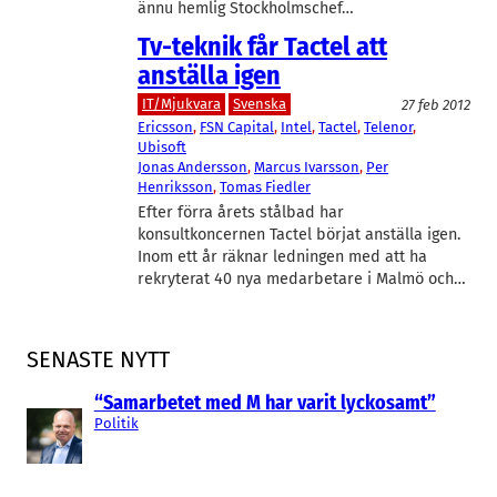
ännu hemlig Stockholmschef…
Tv-teknik får Tactel att
anställa igen
IT/Mjukvara
Svenska
27 feb 2012
Ericsson
, 
FSN Capital
, 
Intel
, 
Tactel
, 
Telenor
, 
Ubisoft
Jonas Andersson
, 
Marcus Ivarsson
, 
Per
Henriksson
, 
Tomas Fiedler
Efter förra årets stålbad har
konsultkoncernen Tactel börjat anställa igen.
Inom ett år räknar ledningen med att ha
rekryterat 40 nya medarbetare i Malmö och…
SENASTE NYTT
“Samarbetet med M har varit lyckosamt”
Politik