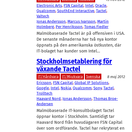
Electronic Arts
, 
FSN Capital
, 
Intel
, 
Oracle
, 
Qualcomm
, 
SouthEnd Interactive
, 
Tactel
, 
Valtech
Jonas Andersson
, 
Marcus Ivarsson
, 
Martin
Holmberg
, 
Per Henriksson
, 
Tomas Fiedler
Malmöbaserade Tactel är på offensiven i USA.
De senaste månaderna har två nya kontor
öppnats på den amerikanska östkusten, där
IT-bolaget har kunder som Intel…
Stockholmsetablering för
växande Tactel
IT/Hårdvara
IT/Mjukvara
Svenska
8 maj 2012
Ericsson
, 
FSN Capital
, 
Global IP Solutions
, 
Google
, 
Intel
, 
Nokia
, 
Qualcomm
, 
Sony
, 
Tactel
, 
Trolltech
Haavard Nord
, 
Jonas Andersson
, 
Thomas Broe-
Andersen
Malmöbaserade IT-konsultbolaget Tactel
öppnar kontor i Stockholm. Samtidigt tar
Haavard Nord från huvudägaren FSN Capital
över som ordförande. Tactel har rekryterat en