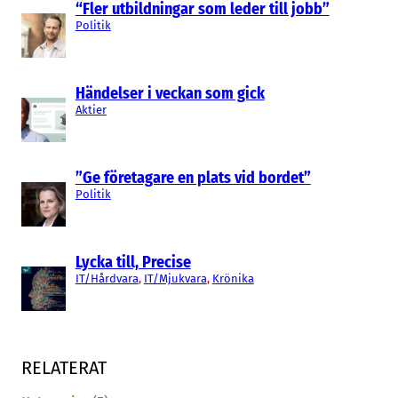
“Fler utbildningar som leder till jobb”
Politik
Händelser i veckan som gick
Aktier
”Ge företagare en plats vid bordet”
Politik
Lycka till, Precise
IT/Hårdvara
, 
IT/Mjukvara
, 
Krönika
RELATERAT