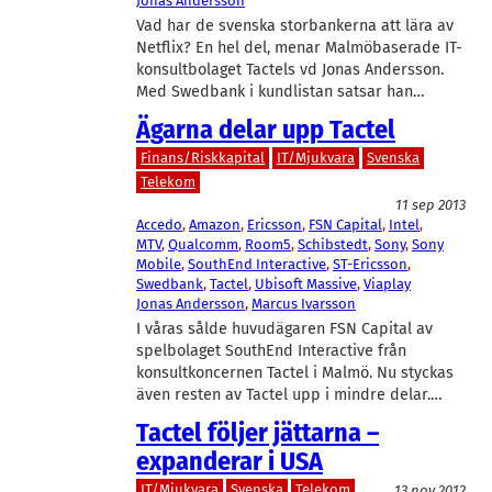
Jonas Andersson
Vad har de svenska storbankerna att lära av
Netflix? En hel del, menar Malmöbaserade IT-
konsultbolaget Tactels vd Jonas Andersson.
Med Swedbank i kundlistan satsar han…
Ägarna delar upp Tactel
Finans/Riskkapital
IT/Mjukvara
Svenska
Telekom
11 sep 2013
Accedo
, 
Amazon
, 
Ericsson
, 
FSN Capital
, 
Intel
, 
MTV
, 
Qualcomm
, 
Room5
, 
Schibstedt
, 
Sony
, 
Sony
Mobile
, 
SouthEnd Interactive
, 
ST-Ericsson
, 
Swedbank
, 
Tactel
, 
Ubisoft Massive
, 
Viaplay
Jonas Andersson
, 
Marcus Ivarsson
I våras sålde huvudägaren FSN Capital av
spelbolaget SouthEnd Interactive från
konsultkoncernen Tactel i Malmö. Nu styckas
även resten av Tactel upp i mindre delar.…
Tactel följer jättarna –
expanderar i USA
IT/Mjukvara
Svenska
Telekom
13 nov 2012