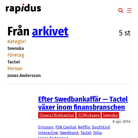
Hoppa
till
innehåll
Från
arkivet
5 st
Kategori
Svenska
Företag
Tactel
Person
Jonas Andersson
Efter Swedbankaffär — Tactel
växer inom finansbranschen
Finans/Riskkapital
IT/Mjukvara
Svenska
9 apr 2014
Ericsson
, 
FSN Capital
, 
Netflix
, 
SouthEnd
Interactive
, 
Swedbank
, 
Tactel
, 
Telia