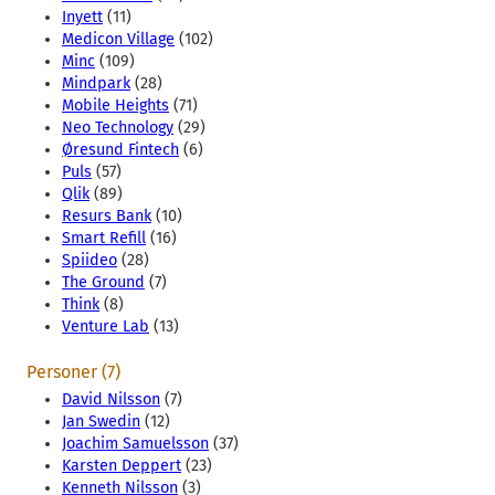
Inyett
(11)
Medicon Village
(102)
Minc
(109)
Mindpark
(28)
Mobile Heights
(71)
Neo Technology
(29)
Øresund Fintech
(6)
Puls
(57)
Qlik
(89)
Resurs Bank
(10)
Smart Refill
(16)
Spiideo
(28)
The Ground
(7)
Think
(8)
Venture Lab
(13)
Personer (7)
David Nilsson
(7)
Jan Swedin
(12)
Joachim Samuelsson
(37)
Karsten Deppert
(23)
Kenneth Nilsson
(3)