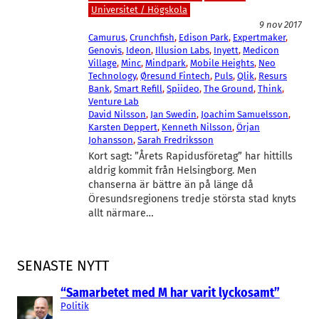
Universitet / Högskola
9 nov 2017
Camurus
, 
Crunchfish
, 
Edison Park
, 
Expertmaker
, 
Genovis
, 
Ideon
, 
Illusion Labs
, 
Inyett
, 
Medicon
Village
, 
Minc
, 
Mindpark
, 
Mobile Heights
, 
Neo
Technology
, 
Øresund Fintech
, 
Puls
, 
Qlik
, 
Resurs
Bank
, 
Smart Refill
, 
Spiideo
, 
The Ground
, 
Think
, 
Venture Lab
David Nilsson
, 
Jan Swedin
, 
Joachim Samuelsson
, 
Karsten Deppert
, 
Kenneth Nilsson
, 
Örjan
Johansson
, 
Sarah Fredriksson
Kort sagt: ”Årets Rapidusföretag” har hittills
aldrig kommit från Helsingborg. Men
chanserna är bättre än på länge då
Öresundsregionens tredje största stad knyts
allt närmare…
SENASTE NYTT
“Samarbetet med M har varit lyckosamt”
Politik