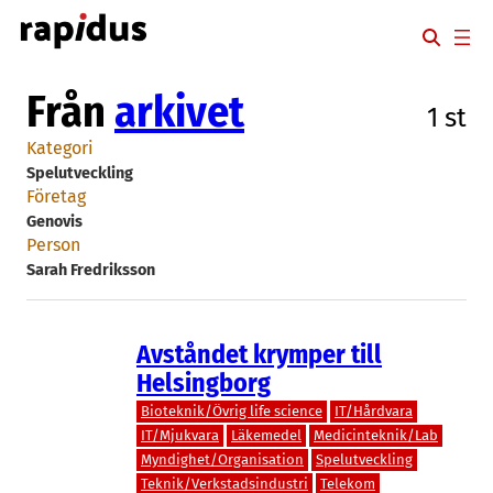
Hoppa
till
innehåll
Från
arkivet
1 st
Kategori
Spelutveckling
Företag
Genovis
Person
Sarah Fredriksson
Avståndet krymper till
Helsingborg
Bioteknik/Övrig life science
IT/Hårdvara
IT/Mjukvara
Läkemedel
Medicinteknik/Lab
Myndighet/Organisation
Spelutveckling
Teknik/Verkstadsindustri
Telekom