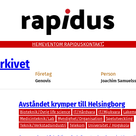
HEM
EVENT
OM RAPIDUS
KONTAKT
rkivet
Företag
Person
Genovis
Joachim Samuels
Avståndet krymper till Helsingborg
Bioteknik/Övrig life science
IT/Hårdvara
IT/Mjukvara
Läkem
Medicinteknik/Lab
Myndighet/Organisation
Spelutveckling
Teknik/Verkstadsindustri
Telekom
Universitet / Högskola