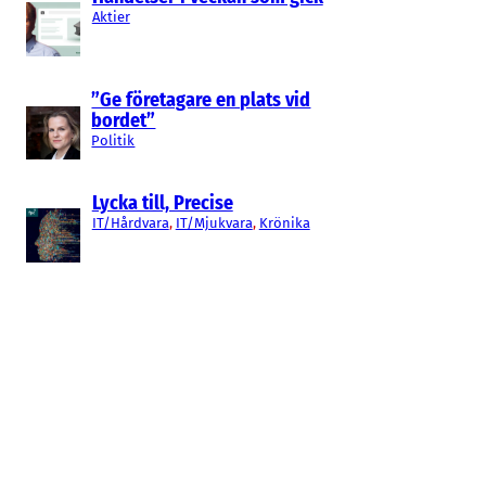
Aktier
”Ge företagare en plats vid
bordet”
Politik
Lycka till, Precise
IT/Hårdvara
, 
IT/Mjukvara
, 
Krönika