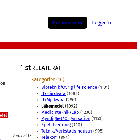
Prenumerera
Logga in
1 st
RELATERAT
Kategorier (10)
son
Bioteknik/Övrig life science
(1131)
IT/Hårdvara
(1088)
IT/Mjukvara
(2861)
Läkemedel
(1092)
Medicinteknik/Lab
(1230)
edel
Myndighet/Organisation
(1153)
Spelutveckling
(140)
Teknik/Verkstadsindustri
(995)
9 nov 2017
Telekom
(894)