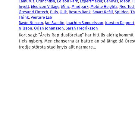
Camurus
, 
Crunchfish
, 
Edison Park
, 
Expertmaker
, 
Genovis
, 
Ideon
, 
I
Inyett
, 
Medicon Village
, 
Minc
, 
Mindpark
, 
Mobile Heights
, 
Neo Tec
Øresund Fintech
, 
Puls
, 
Qlik
, 
Resurs Bank
, 
Smart Refill
, 
Spiideo
, 
Th
Think
, 
Venture Lab
David Nilsson
, 
Jan Swedin
, 
Joachim Samuelsson
, 
Karsten Deppert
Nilsson
, 
Örjan Johansson
, 
Sarah Fredriksson
Kort sagt: ”Årets Rapidusföretag” har hittills aldrig kommit 
Helsingborg. Men chanserna är bättre än på länge då Öre
tredje största stad knyts allt närmare…