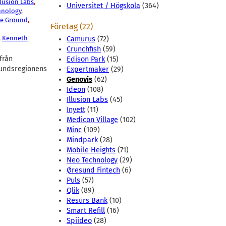
llusion Labs
, 
Universitet / Högskola
(364)
hnology
, 
e Ground
, 
Företag (22)
, 
Kenneth
Camurus
(72)
Crunchfish
(59)
från
Edison Park
(15)
sundsregionens
Expertmaker
(29)
Genovis
(62)
Ideon
(108)
Illusion Labs
(45)
Inyett
(11)
Medicon Village
(102)
Minc
(109)
Mindpark
(28)
Mobile Heights
(71)
Neo Technology
(29)
Øresund Fintech
(6)
Puls
(57)
Qlik
(89)
Resurs Bank
(10)
Smart Refill
(16)
Spiideo
(28)