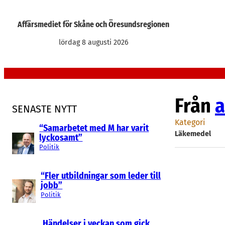
Hoppa
till
Affärsmediet för Skåne och Öresundsregionen
innehåll
lördag 8 augusti 2026
Från
a
SENASTE NYTT
Kategori
“Samarbetet med M har varit
Läkemedel
lyckosamt”
Politik
“Fler utbildningar som leder till
jobb”
Politik
Händelser i veckan som gick