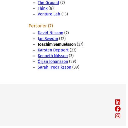
The Ground
(7)
Think
(8)
Venture Lab
(13)
Personer (7)
David Nilsson
(7)
Jan Swedin
(12)
Joachim Samuelsson
(37)
Karsten Deppert
(23)
Kenneth Nilsson
(3)
Örjan Johansson
(29)
Sarah Fredriksson
(39)
LinkedIn
Facebook
Instagram