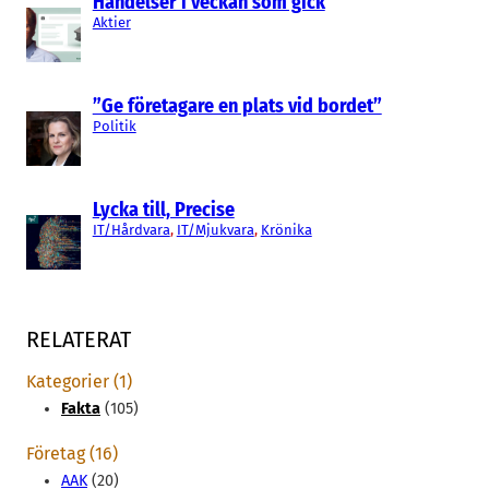
Händelser i veckan som gick
Aktier
”Ge företagare en plats vid bordet”
Politik
Lycka till, Precise
IT/Hårdvara
, 
IT/Mjukvara
, 
Krönika
RELATERAT
Kategorier (1)
Fakta
(105)
Företag (16)
AAK
(20)