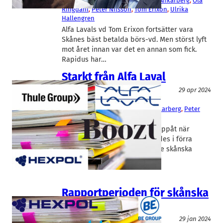
Westman
, 
Klas Dahlberg
, 
Mattias Ankarberg
, 
Ola
Ringdahl
, 
Peter Nilsson
, 
Tom Erixon
, 
Ulrika
Hallengren
Alfa Lavals vd Tom Erixon fortsätter vara
Skånes bäst betalda börs-vd. Men störst lyft
mot året innan var det en annan som fick.
Rapidus har…
Starkt från Alfa Laval
Fakta
29 apr 2024
Alfa Laval
, 
Boozt
, 
Hexpol
, 
Thule
Hermann Haraldsson
, 
Mattias Ankarberg
, 
Peter
Rosén
, 
Tom Erixon
Alfa Lavals aktie tog ett skutt uppåt när
kvartalsrapporten presenterades i förra
veckan. Rapidus samlar upp de skånska
storbolagsrapporterna.
Rapportperioden för skånska
bolag är i gång
Fakta
29 jan 2024