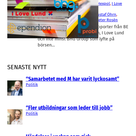
BE Group
, 
BHG Group
, 
Ependion
, 
Hexpol
, 
I Love
Lund
, 
Probi
Anita Johansen
, 
Björn Englund
, 
Gustaf Öhrn
, 
Jenny Sjödahl
, 
Peter Andersson
, 
Peter Rosén
I slutet av förra veckan kom rapporter från BE
Group, Probi, Hexpol, Ependion, I Love Lund
och inte minst BHG Group som lyfte på
börsen…
SENASTE NYTT
“Samarbetet med M har varit lyckosamt”
Politik
“Fler utbildningar som leder till jobb”
Politik