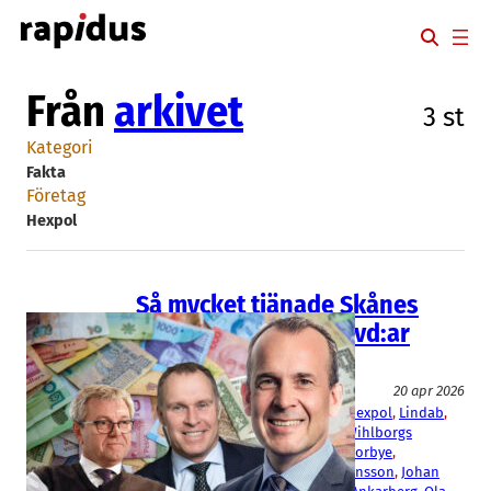
Hoppa
till
innehåll
Från
arkivet
3 st
Kategori
Fakta
Företag
Hexpol
Så mycket tjänade Skånes
högst betalda börs-vd:ar
2025
Fakta
20 apr 2026
AAK
, 
Alfa Laval
, 
Beijer Ref
, 
Boozt
, 
Hexpol
, 
Lindab
, 
Nolato
, 
Peab
, 
Thule
, 
Trelleborg
, 
Wihlborgs
Christer Wahlquist
, 
Christopher Norbye
, 
Hermann Haraldsson
, 
Jesper Göransson
, 
Johan