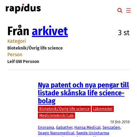
Hoppa
till
innehåll
Från
arkivet
3 st
Kategori
Bioteknik/Övrig life science
Person
Leif GW Persson
Nya patent och nya pengar till
listade skånska life science-
bolag
Bioteknik/Övrig life science
Läkemedel
Medicinteknik/Lab
19 feb 2018
Enorama
, 
Gabather
, 
Hansa Medical
, 
SenzaGen
, 
Spago Nanomedical
, 
Swede Unipharma