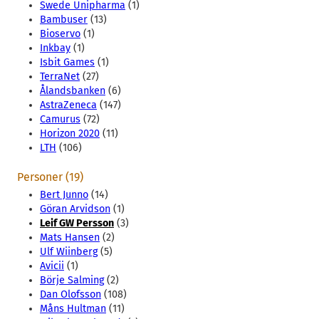
Swede Unipharma
(1)
Bambuser
(13)
Bioservo
(1)
Inkbay
(1)
Isbit Games
(1)
TerraNet
(27)
Ålandsbanken
(6)
AstraZeneca
(147)
Camurus
(72)
Horizon 2020
(11)
LTH
(106)
Personer (19)
Bert Junno
(14)
Göran Arvidson
(1)
Leif GW Persson
(3)
Mats Hansen
(2)
Ulf Wiinberg
(5)
Avicii
(1)
Börje Salming
(2)
Dan Olofsson
(108)
Måns Hultman
(11)