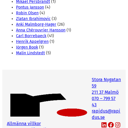
Mikael Persbrandt
(1)
Pontus Jansson
(4)
Robin Olsen
(4)
Zlatan Ibrahimovic
(3)
Anki Malmborg-Hager
(26)
Anna Chérouvrier Hansson
(1)
Carl Borrebaeck
(41)
Henrik Appelgren
(1)
Jörgen Book
(1)
Malin Lindstedt
(5)
Stora Nygatan
59
211 37 Malmö
070 – 799 57
43
rapidus@rapi
dus.se
LinkedIn
Facebook
Instagram
Allmänna villkor