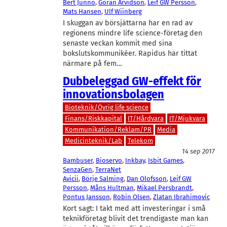
Bert Junno
, 
Göran Arvidson
, 
Leif GW Persson
, 
Mats Hansen
, 
Ulf Wiinberg
I skuggan av börsjättarna har en rad av
regionens mindre life science-företag den
senaste veckan kommit med sina
bokslutskommunikéer. Rapidus har tittat
närmare på fem…
Dubbeleggad GW-effekt för
innovationsbolagen
Bioteknik/Övrig life science
Finans/Riskkapital
IT/Hårdvara
IT/Mjukvara
Kommunikation/Reklam/PR
Media
Medicinteknik/Lab
Telekom
14 sep 2017
Bambuser
, 
Bioservo
, 
Inkbay
, 
Isbit Games
, 
SenzaGen
, 
TerraNet
Avicii
, 
Börje Salming
, 
Dan Olofsson
, 
Leif GW
Persson
, 
Måns Hultman
, 
Mikael Persbrandt
, 
Pontus Jansson
, 
Robin Olsen
, 
Zlatan Ibrahimovic
Kort sagt: I takt med att investeringar i små
teknikföretag blivit det trendigaste man kan