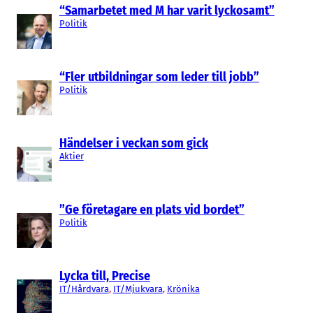
“Samarbetet med M har varit lyckosamt”
Politik
“Fler utbildningar som leder till jobb”
Politik
Händelser i veckan som gick
Aktier
”Ge företagare en plats vid bordet”
Politik
Lycka till, Precise
IT/Hårdvara
, 
IT/Mjukvara
, 
Krönika