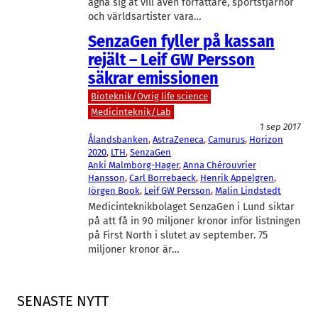
ägna sig åt vill även författare, sportstjärnor
och världsartister vara…
SenzaGen fyller på kassan
rejält – Leif GW Persson
säkrar emissionen
Bioteknik/Övrig life science
Medicinteknik/Lab
1 sep 2017
Ålandsbanken
, 
AstraZeneca
, 
Camurus
, 
Horizon
2020
, 
LTH
, 
SenzaGen
Anki Malmborg-Hager
, 
Anna Chérouvrier
Hansson
, 
Carl Borrebaeck
, 
Henrik Appelgren
, 
Jörgen Book
, 
Leif GW Persson
, 
Malin Lindstedt
Medicinteknikbolaget SenzaGen i Lund siktar
på att få in 90 miljoner kronor inför listningen
på First North i slutet av september. 75
miljoner kronor är…
SENASTE NYTT