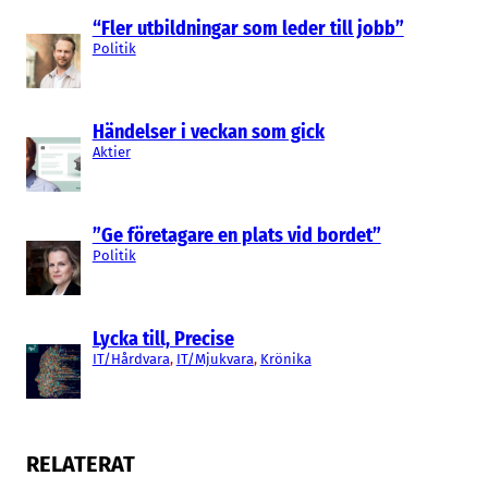
“Fler utbildningar som leder till jobb”
Politik
Händelser i veckan som gick
Aktier
”Ge företagare en plats vid bordet”
Politik
Lycka till, Precise
IT/Hårdvara
, 
IT/Mjukvara
, 
Krönika
RELATERAT