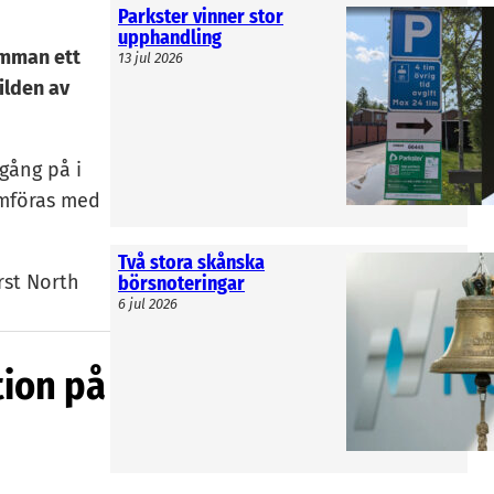
Parkster vinner stor
upphandling
amman ett
13 jul 2026
ilden av
gång på i
ämföras med
Två stora skånska
rst North
börsnoteringar
6 jul 2026
etta medan
halvåret. De
tion på
aktier till
 som till sin