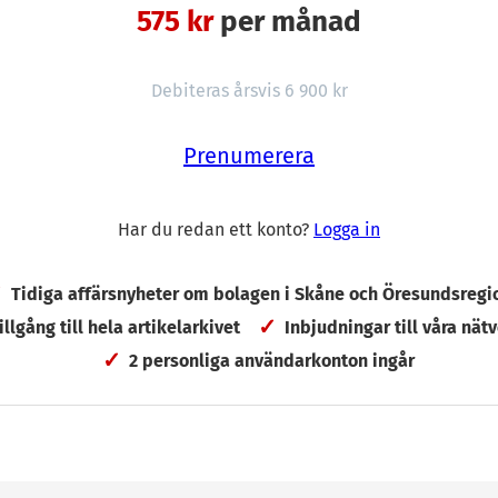
575 kr
per månad
 allt så här det skånska börslandskapet ser ut. 40 av d
dlas för under 1 krona och ytterligare drygt 30 aktier
Debiteras årsvis 6 900 kr
nor.
Prenumerera
kan nämnas att skånes ”billigaste” aktie kostar 0,3 öre
Har du redan ett konto?
Logga in
innare
kåne för de första sex månaderna är Obducat vars akti
Tidiga affärsnyheter om bolagen i Skåne och Öresundsregi
0 procent. Som Rapidus berättade i maj tillkännagav 
tillgång till hela artikelarkivet
Inbjudningar till våra nätv
 Mkr medan bolagets årsomsättning i fjol var 50 Mkr.
2 personliga användarkonton ingår
k aktien att rusa med 1 400 procent under maj månad. 
 leverera ordern tvingades bolaget till en nyemission s
lla tillbaka.