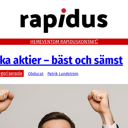
HEM
EVENT
OM RAPIDUS
KONTAKT
ka aktier – bäst och sämst
goriserade
Obducat
Patrik Lundström