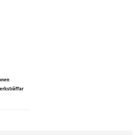
e skånska
 handlas
. Det är
e stigit
onen
bolaget en
erksträffar
Men för att
om fått