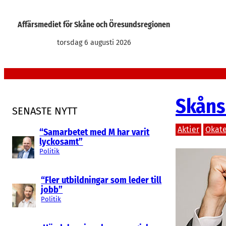
Hoppa
till
Affärsmediet för Skåne och Öresundsregionen
innehåll
torsdag 6 augusti 2026
Skåns
SENASTE NYTT
Aktier
Okate
“Samarbetet med M har varit
lyckosamt”
Politik
“Fler utbildningar som leder till
jobb”
Politik