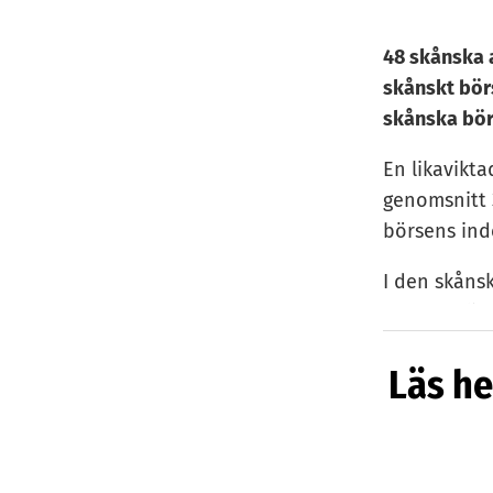
48 skånska a
skånskt börs
skånska bör
En likavikt
genomsnitt 
börsens ind
I den skånsk
och Spotligh
First North 
Läs he
skånska småb
Förra året R
en kurs på m
natur är kraf