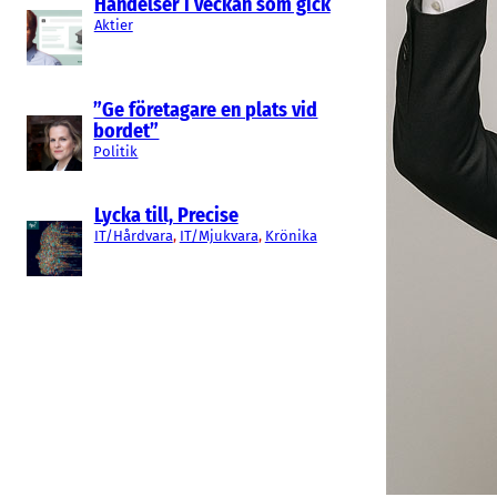
Händelser i veckan som gick
Aktier
”Ge företagare en plats vid
bordet”
Politik
Lycka till, Precise
IT/Hårdvara
, 
IT/Mjukvara
, 
Krönika