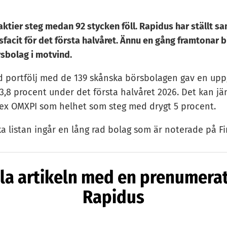
ktier steg medan 92 stycken föll. Rapidus har ställt s
facit för det första halvåret. Ännu en gång framtonar b
sbolag i motvind.
ad portfölj med de 139 skånska börsbolagen gav en upp
3,8 procent under det första halvåret 2026. Det kan j
ex OMXPI som helhet som steg med drygt 5 procent.
a listan ingår en lång rad bolag som är noterade på Fi
t. De bolagen steg fasktiskt i snitt med 8 procent. D
All Share föll som helhet med 10 procent under första 
la artikeln med en prenumera
olagen var alltså bättre än snittet.
Rapidus
apidus gjorde den här listan prövade vi att bara ta med 
inst 5 kronor. Syftet var att rensa bort frimärkesaktier
tigt volatila. I år återgår vi till hela den skånska listan.