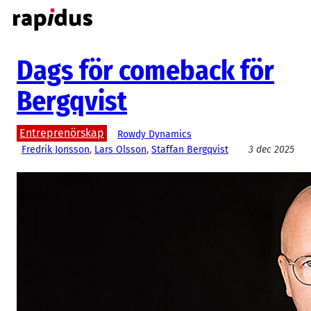
Hoppa
till
innehåll
Dags för comeback för
Bergqvist
Entreprenörskap
Rowdy Dynamics
Fredrik Jonsson
, 
Lars Olsson
, 
Staffan Bergqvist
3 dec 2025