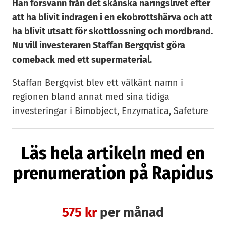
Han försvann från det skånska näringslivet efter
att ha blivit indragen i en ekobrottshärva och att
ha blivit utsatt för skottlossning och mordbrand.
Nu vill investeraren Staffan Bergqvist göra
comeback med ett supermaterial.
Staffan Bergqvist blev ett välkänt namn i
regionen bland annat med sina tidiga
investeringar i Bimobject, Enzymatica, Safeture
och Advenica. Men efter att ha gått in i det
kontroversiella bolaget Innenco svärtades hans
Läs hela artikeln med en
rykte.
prenumeration på Rapidus
– Stora delar av mitt nätverk bara försvann. Det
var ganska tråkigt att först vara ett offer för allt
som hände och sedan få betala ett dubbelt
575 kr
per månad
pris. Jag kände mig uthängd och samtidigt