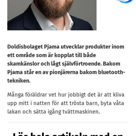
Doldisbolaget Pjama utvecklar produkter inom
ett område som är kopplat till både
skamkänslor och lågt självförtroende. Bakom
Pjama står en av pionjärerna bakom bluetooth-
tekniken.
Många föräldrar vet hur jobbigt det är att kliva
upp mitt i natten för att trösta barn, byta våta
lakan och sätta igång tvättmaskinen.
Sängvätning, eller nocturnal enuresis, drabbar
enligt healthtech-bolaget Pjama i Malmö