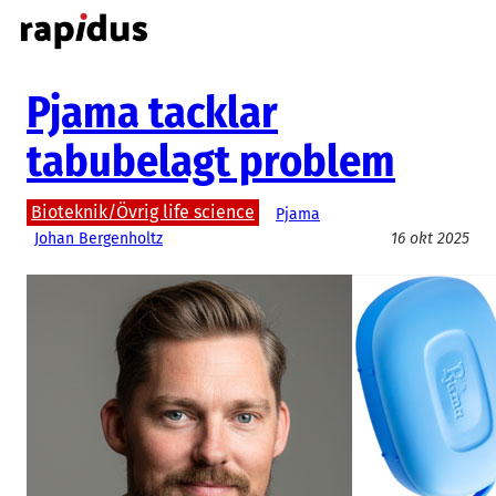
Hoppa
till
innehåll
Pjama tacklar
tabubelagt problem
Bioteknik/Övrig life science
Pjama
Johan Bergenholtz
16 okt 2025