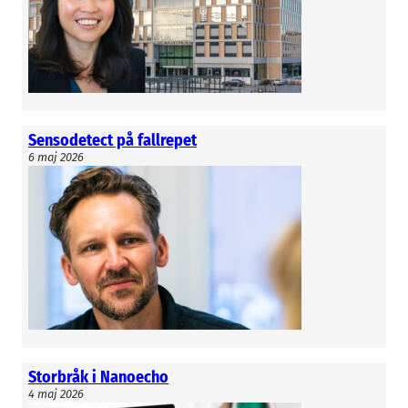
varit med på cykelhjälmsföretaget Hövdings
utvecklingsresa. Gärdenfors är fortfarande aktiv
huvudägare i Pjama.
Martin Linderoth
Sensodetect på fallrepet
6 maj 2026
Storbråk i Nanoecho
4 maj 2026