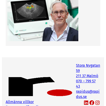
Stora Nygatan
59
211 37 Malmö
070 – 799 57
43
rapidus@rapi
dus.se
LinkedIn
Facebook
Instagram
Allmänna villkor