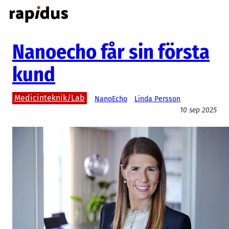
Hoppa
till
innehåll
Nanoecho får sin första
kund
Medicinteknik/Lab
NanoEcho
Linda Persson
10 sep 2025