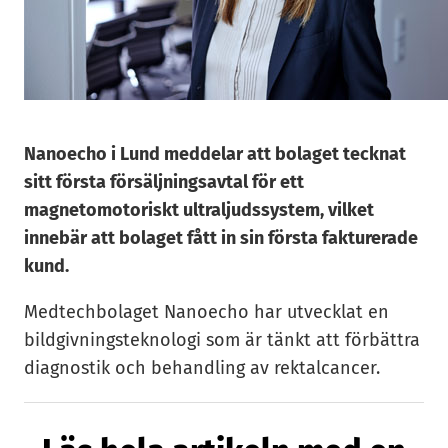
Nanoecho i Lund meddelar att bolaget tecknat
sitt första försäljningsavtal för ett
magnetomotoriskt ultraljudssystem, vilket
innebär att bolaget fått in sin första fakturerade
kund.
Medtechbolaget Nanoecho har utvecklat en
bildgivningsteknologi som är tänkt att förbättra
diagnostik och behandling av rektalcancer.
Det nya avtalet följer en tidigare vunnen
upphandling med Lunds universitet och