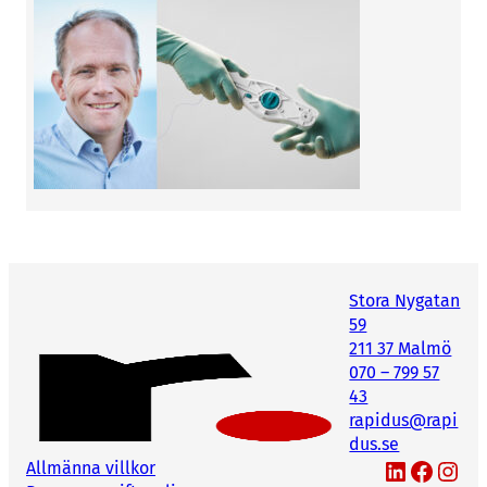
Stora Nygatan
59
211 37 Malmö
070 – 799 57
43
rapidus@rapi
dus.se
LinkedIn
Facebook
Instagram
Allmänna villkor