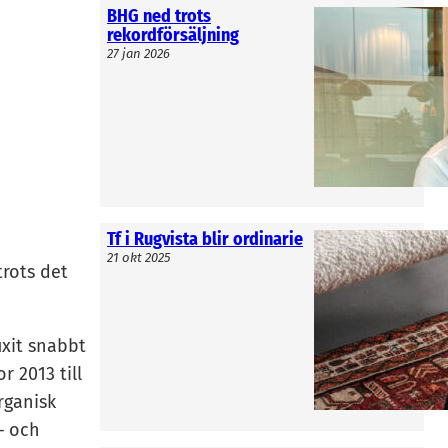
BHG ned trots
rekordförsäljning
27 jan 2026
Tf i Rugvista blir ordinarie
21 okt 2025
trots det
uxit snabbt
r 2013 till
rganisk
– och