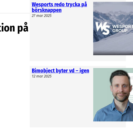
Wesports redo trycka på
börsknappen
27 mar 2025
 för oss
tion på
cember och
r Fredrik
vå som 2022.
ndra halvår.
Bimobject byter vd – igen
12 mar 2025
 gå ner i
er Fredrik
tredje
 Tidigare
 Yllfors