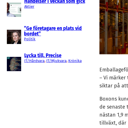
Händelser i veckan som gick
Aktier
”Ge företagare en plats vid
bordet”
Politik
Lycka till, Precise
IT/Hårdvara
, 
IT/Mjukvara
, 
Krönika
Emballagefö
– Vi märker 
siktar på at
Boxons kund
de senaste t
nästan 1,9 
tillväxt, d