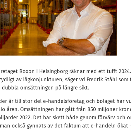
retaget Boxon i Helsingborg räknar med ett tufft 2024.
tydligt av lågkonjunkturen, säger vd Fredrik Ståhl som 
t dubbla omsättningen på längre sikt.
er är till stor del e-handelsföretag och bolaget har v
io åren. Omsättningen har gått från 850 miljoner krono
miljarder 2022. Det har skett både genom förvärv och o
är man också gynnats av det faktum att e-handeln ökat 