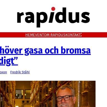
HEM
EVENT
OM RAPIDUS
KONTAKT
ehöver gasa och bromsa
digt”
oxon
Fredrik Ståhl