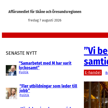
Hoppa
till
Affärsmediet för Skåne och Öresundsregionen
innehåll
fredag 7 augusti 2026
”Vi b
SENASTE NYTT
samti
“Samarbetet med M har varit
lyckosamt”
E-handel
Politik
B
“Fler utbildningar som leder till
jobb”
Politik