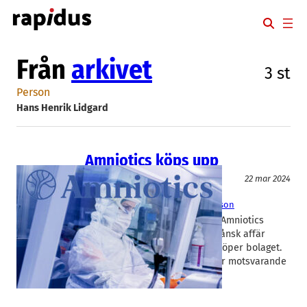
Hoppa
till
innehåll
Från
arkivet
3 st
Person
Hans Henrik Lidgard
Amniotics köps upp
Läkemedel
22 mar 2024
Amniotics
, 
Magle Chemoswed
Hans Henrik Lidgard
, 
Marcus Larsson
Läkemedelsforskningsbolaget Amniotics
räddas från konkurs i en helskånsk affär
genom att Magle Chemoswed köper bolaget.
Priset per aktie är 0,004 kronor motsvarande
11 Mkr för…