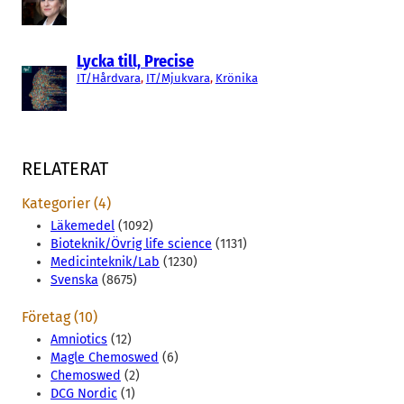
Lycka till, Precise
IT/Hårdvara
, 
IT/Mjukvara
, 
Krönika
RELATERAT
Kategorier (4)
Läkemedel
(1092)
Bioteknik/Övrig life science
(1131)
Medicinteknik/Lab
(1230)
Svenska
(8675)
Företag (10)
Amniotics
(12)
Magle Chemoswed
(6)
Chemoswed
(2)
DCG Nordic
(1)