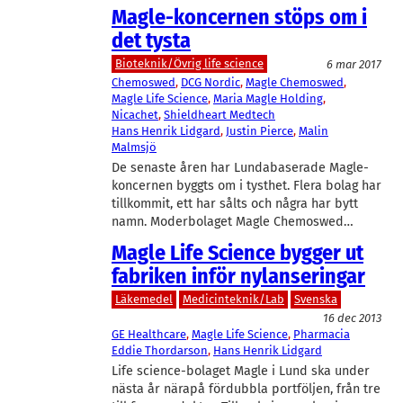
Magle-koncernen stöps om i
det tysta
Bioteknik/Övrig life science
6 mar 2017
Chemoswed
, 
DCG Nordic
, 
Magle Chemoswed
, 
Magle Life Science
, 
Maria Magle Holding
, 
Nicachet
, 
Shieldheart Medtech
Hans Henrik Lidgard
, 
Justin Pierce
, 
Malin
Malmsjö
De senaste åren har Lundabaserade Magle-
koncernen byggts om i tysthet. Flera bolag har
tillkommit, ett har sålts och några har bytt
namn. Moderbolaget Magle Chemoswed…
Magle Life Science bygger ut
fabriken inför nylanseringar
Läkemedel
Medicinteknik/Lab
Svenska
16 dec 2013
GE Healthcare
, 
Magle Life Science
, 
Pharmacia
Eddie Thordarson
, 
Hans Henrik Lidgard
Life science-bolaget Magle i Lund ska under
nästa år närapå fördubbla portföljen, från tre