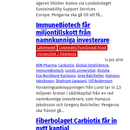
ägaren Shisher Kumra via Lundabolaget
Sustainability Support Services
Europe. Pengarna ska gå till att få…
ImmuneBiotech får
miljontillskott från
namnkunniga investerare
Läkemedel
Livsmedel/Functional Food
Universitet / Högskola
14 feb 2018
A1M Pharma
, 
Carbiotix
, 
Global Intelligence
, 
ImmuneBiotech
, 
Lunds universitet
, 
Xintela
Eva Nordberg-Karlsson
, 
Greg Batcheller
, 
Hampus
Jakobsson
, 
Shahram Lavasani
, 
Ulf Andersson
Forskningsavknoppningen från Lund tar in 2,5
miljoner kronor i såddkapital från en rad
namnkunniga investerare, som Hampus
Jakobsson och Gregory Batcheller. Pengarna
ska främst gå…
Fiberbolaget Carbiotix får in
nytt kaptial