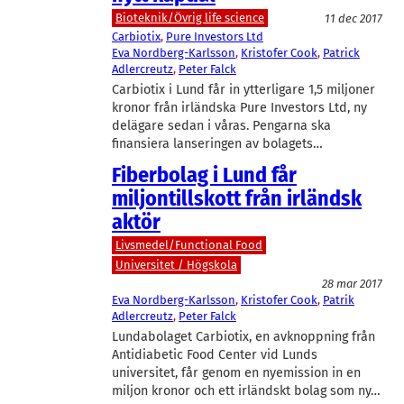
Bioteknik/Övrig life science
11 dec 2017
Carbiotix
, 
Pure Investors Ltd
Eva Nordberg-Karlsson
, 
Kristofer Cook
, 
Patrick
Adlercreutz
, 
Peter Falck
Carbiotix i Lund får in ytterligare 1,5 miljoner
kronor från irländska Pure Investors Ltd, ny
delägare sedan i våras. Pengarna ska
finansiera lanseringen av bolagets…
Fiberbolag i Lund får
miljontillskott från irländsk
aktör
Livsmedel/Functional Food
Universitet / Högskola
28 mar 2017
Eva Nordberg-Karlsson
, 
Kristofer Cook
, 
Patrik
Adlercreutz
, 
Peter Falck
Lundabolaget Carbiotix, en avknoppning från
Antidiabetic Food Center vid Lunds
universitet, får genom en nyemission in en
miljon kronor och ett irländskt bolag som ny…