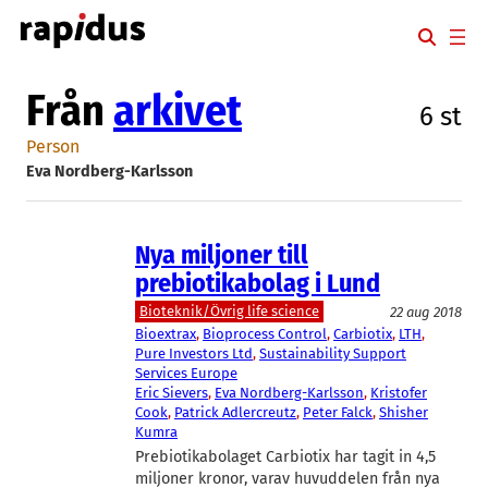
Hoppa
till
innehåll
Från
arkivet
6 st
Person
Eva Nordberg-Karlsson
Nya miljoner till
prebiotikabolag i Lund
Bioteknik/Övrig life science
22 aug 2018
Bioextrax
, 
Bioprocess Control
, 
Carbiotix
, 
LTH
, 
Pure Investors Ltd
, 
Sustainability Support
Services Europe
Eric Sievers
, 
Eva Nordberg-Karlsson
, 
Kristofer
Cook
, 
Patrick Adlercreutz
, 
Peter Falck
, 
Shisher
Kumra
Prebiotikabolaget Carbiotix har tagit in 4,5
miljoner kronor, varav huvuddelen från nya