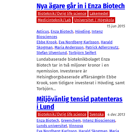
Nya ägare går in i Enza Biotech
Bioteknik/Övrig life science
Läkemedel
Medicinteknik/Lab
Universitet / Högskola
15 jun 2015
Asticus
, 
Enza Biotech
, 
Hövding
, 
Intenz
Biosciences
Ebbe Krook
, 
Eva Nordberg-Karlsson
, 
Harald
Skogman
, 
Maria Andersson
, 
Patrick Adlercreutz
, 
Stefan Ulvenlund
, 
Torbjörn Seifert
Lundabaserade bioteknikbolaget Enza
Biotech tar in två miljoner kronor i en
nyemission. Investerare är
Helsingborgsbaserade affärsängeln Ebbe
Krook, som tidigare investerat i Hövding, samt
Torbjörn…
Miljövänlig tensid patenteras
i Lund
Bioteknik/Övrig life science
Svenska
4 dec 2013
Enza Biotech
, 
Greenchem
, 
Intenz Biosciences
, 
Lunds universitet
, 
Vinnova
Eva Nordberg-Karlsson
, 
Harald Skogman
, 
Maria