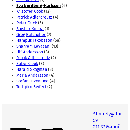
Eva Nordberg-Karlsson
(6)
Kristofer Cook
(12)
Patrick Adlercreutz
(4)
Peter Falck
(5)
Shisher Kumra
(1)
Greg Batcheller
(7)
Hampus Jakobsson
(58)
Shahram Lavasani
(13)
Ulf Andersson
(3)
Patrik Adlercreutz
(2)
Ebbe Krook
(3)
Harald Skogman
(3)
Maria Andersson
(4)
Stefan Ulvenlund
(4)
Torbjörn Seifert
(2)
Stora Nygatan
59
211 37 Malmö