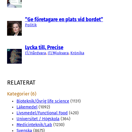
”Ge företagare en plats vid bordet”
Politik
Lycka till, Precise
IT/Hårdvara
, 
IT/Mjukvara
, 
Krönika
RELATERAT
Kategorier (6)
Bioteknik/Övrig life science
(1131)
Läkemedel
(1092)
Livsmedel/Functional Food
(420)
Universitet / Högskola
(364)
Medicinteknik/Lab
(1230)
Svenska
(8675)