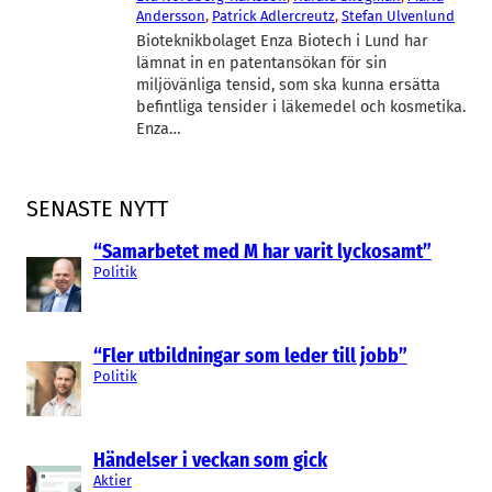
Andersson
, 
Patrick Adlercreutz
, 
Stefan Ulvenlund
Bioteknikbolaget Enza Biotech i Lund har
lämnat in en patentansökan för sin
miljövänliga tensid, som ska kunna ersätta
befintliga tensider i läkemedel och kosmetika.
Enza…
SENASTE NYTT
“Samarbetet med M har varit lyckosamt”
Politik
“Fler utbildningar som leder till jobb”
Politik
Händelser i veckan som gick
Aktier