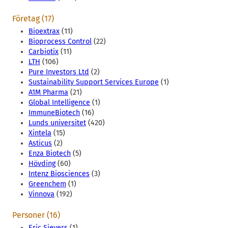
Företag (17)
Bioextrax
(11)
Bioprocess Control
(22)
Carbiotix
(11)
LTH
(106)
Pure Investors Ltd
(2)
Sustainability Support Services Europe
(1)
A1M Pharma
(21)
Global Intelligence
(1)
ImmuneBiotech
(16)
Lunds universitet
(420)
Xintela
(15)
Asticus
(2)
Enza Biotech
(5)
Hövding
(60)
Intenz Biosciences
(3)
Greenchem
(1)
Vinnova
(192)
Personer (16)
Eric Sievers
(1)