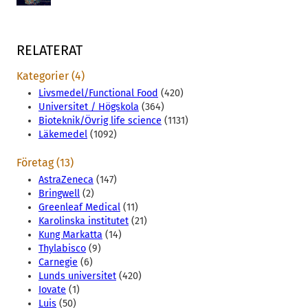
RELATERAT
Kategorier (4)
Livsmedel/Functional Food
(420)
Universitet / Högskola
(364)
Bioteknik/Övrig life science
(1131)
Läkemedel
(1092)
Företag (13)
AstraZeneca
(147)
Bringwell
(2)
Greenleaf Medical
(11)
Karolinska institutet
(21)
Kung Markatta
(14)
Thylabisco
(9)
Carnegie
(6)
Lunds universitet
(420)
Iovate
(1)
Luis
(50)