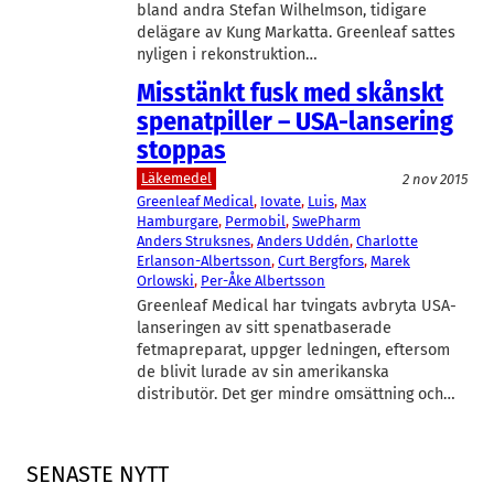
bland andra Stefan Wilhelmson, tidigare
delägare av Kung Markatta. Greenleaf sattes
nyligen i rekonstruktion…
Misstänkt fusk med skånskt
spenatpiller – USA-lansering
stoppas
Läkemedel
2 nov 2015
Greenleaf Medical
, 
Iovate
, 
Luis
, 
Max
Hamburgare
, 
Permobil
, 
SwePharm
Anders Struksnes
, 
Anders Uddén
, 
Charlotte
Erlanson-Albertsson
, 
Curt Bergfors
, 
Marek
Orlowski
, 
Per-Åke Albertsson
Greenleaf Medical har tvingats avbryta USA-
lanseringen av sitt spenatbaserade
fetmapreparat, uppger ledningen, eftersom
de blivit lurade av sin amerikanska
distributör. Det ger mindre omsättning och…
SENASTE NYTT