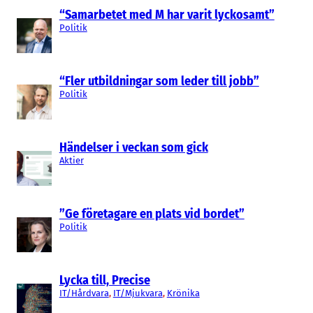
“Samarbetet med M har varit lyckosamt”
Politik
“Fler utbildningar som leder till jobb”
Politik
Händelser i veckan som gick
Aktier
”Ge företagare en plats vid bordet”
Politik
Lycka till, Precise
IT/Hårdvara
, 
IT/Mjukvara
, 
Krönika