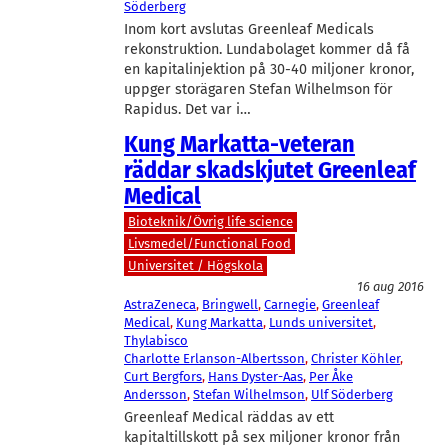
Söderberg
Inom kort avslutas Greenleaf Medicals
rekonstruktion. Lundabolaget kommer då få
en kapitalinjektion på 30-40 miljoner kronor,
uppger storägaren Stefan Wilhelmson för
Rapidus. Det var i…
Kung Markatta-veteran
räddar skadskjutet Greenleaf
Medical
Bioteknik/Övrig life science
Livsmedel/Functional Food
Universitet / Högskola
16 aug 2016
AstraZeneca
, 
Bringwell
, 
Carnegie
, 
Greenleaf
Medical
, 
Kung Markatta
, 
Lunds universitet
, 
Thylabisco
Charlotte Erlanson-Albertsson
, 
Christer Köhler
, 
Curt Bergfors
, 
Hans Dyster-Aas
, 
Per Åke
Andersson
, 
Stefan Wilhelmson
, 
Ulf Söderberg
Greenleaf Medical räddas av ett
kapitaltillskott på sex miljoner kronor från