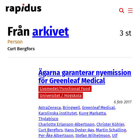
Hoppa
till
innehåll
Från
arkivet
3 st
Person
Curt Bergfors
Ägarna garanterar nyemission
för Greenleaf Medical
Livsmedel/Functional Food
Universitet / Högskola
6 feb 2017
AstraZeneca
, 
Bringwell
, 
Greenleaf Medical
, 
Karolinska institutet
, 
Kung Markatta
, 
Thylabisco
Charlotte Erlanson-Albertsson
, 
Christer Köhler
, 
Curt Bergfors
, 
Hans Dyster-Aas
, 
Martin Schalling
, 
Per-Åke Albertsson
, 
Stefan Wilhelmson
, 
Ulf