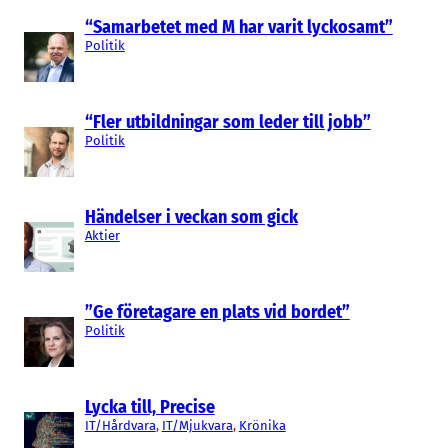
“Samarbetet med M har varit lyckosamt”
Politik
“Fler utbildningar som leder till jobb”
Politik
Händelser i veckan som gick
Aktier
”Ge företagare en plats vid bordet”
Politik
Lycka till, Precise
IT/Hårdvara
, 
IT/Mjukvara
, 
Krönika