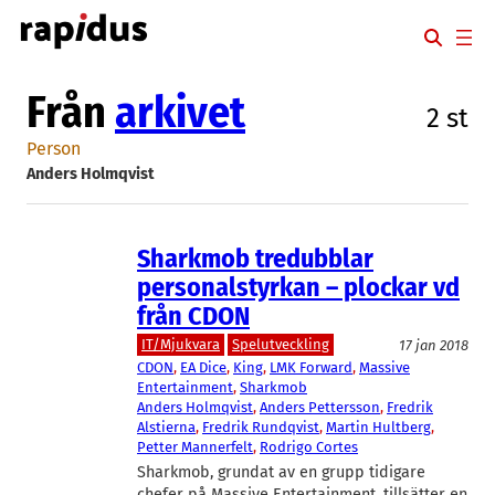
Hoppa
till
innehåll
Från
arkivet
2 st
Person
Anders Holmqvist
Sharkmob tredubblar
personalstyrkan – plockar vd
från CDON
IT/Mjukvara
Spelutveckling
17 jan 2018
CDON
, 
EA Dice
, 
King
, 
LMK Forward
, 
Massive
Entertainment
, 
Sharkmob
Anders Holmqvist
, 
Anders Pettersson
, 
Fredrik
Alstierna
, 
Fredrik Rundqvist
, 
Martin Hultberg
, 
Petter Mannerfelt
, 
Rodrigo Cortes
Sharkmob, grundat av en grupp tidigare
chefer på Massive Entertainment, tillsätter en