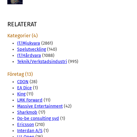
RELATERAT
Kategorier (4)
IT/Mjukvara
(2861)
Spelutveckling
(140)
IT/Hårdvara
(1088)
Teknik/Verkstadsindustri
(995)
Företag (13)
CDON
(28)
EA Dice
(1)
King
(11)
LMK Forward
(11)
Massive Entertainment
(42)
Sharkmob
(17)
Do-be consulting syd
(1)
Ericsson
(210)
Interdan A/S
(1)
LU Open
(16)