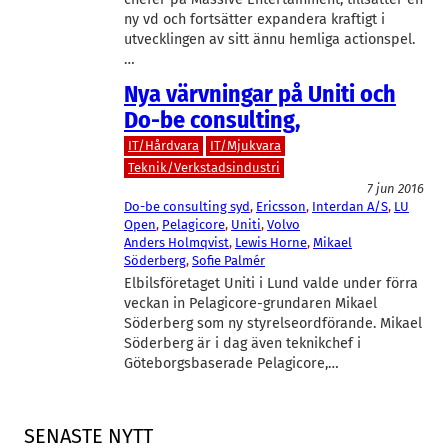
ny vd och fortsätter expandera kraftigt i
utvecklingen av sitt ännu hemliga actionspel.
…
Nya värvningar på Uniti och
Do-be consulting,
IT/Hårdvara
IT/Mjukvara
Teknik/Verkstadsindustri
7 jun 2016
Do-be consulting syd
, 
Ericsson
, 
Interdan A/S
, 
LU
Open
, 
Pelagicore
, 
Uniti
, 
Volvo
Anders Holmqvist
, 
Lewis Horne
, 
Mikael
Söderberg
, 
Sofie Palmér
Elbilsföretaget Uniti i Lund valde under förra
veckan in Pelagicore-grundaren Mikael
Söderberg som ny styrelseordförande. Mikael
Söderberg är i dag även teknikchef i
Göteborgsbaserade Pelagicore,…
SENASTE NYTT